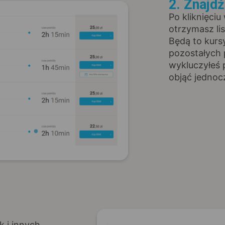
2. Znajd
Po kliknięciu
otrzymasz li
Będą to kurs
pozostałych 
wykluczyłeś 
objąć jednoc
k i innych