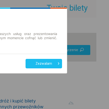
Twoje bilety
aszych usług oraz prezentowania
ym momencie cofnąć lub zmienić.
Preferuj bez
Znajdź połączenie
przesiadek
Tylko bilet online
Zezwalam
óż i kupić bilety
 innych przewoźników