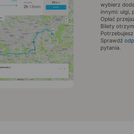
wybierz doda
innymi: ulgi
Opłać przeja
Bilety otrzy
Potrzebujesz
Sprawdź
odp
pytania.