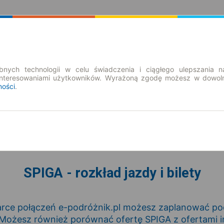
Rozkład Jazdy | Bilety
Bilety okresowe
nych technologii w celu świadczenia i ciągłego ulepszania n
interesowaniami użytkowników. Wyrażoną zgodę możesz w dowoln
ności
.
pt. 7 sie.
-- : --
SPIGA - rozkład jazdy i bilety
rce połączeń e-podróżnik.pl możesz zaplanować podr
Możesz również porównać ofertę SPIGA z ofertami