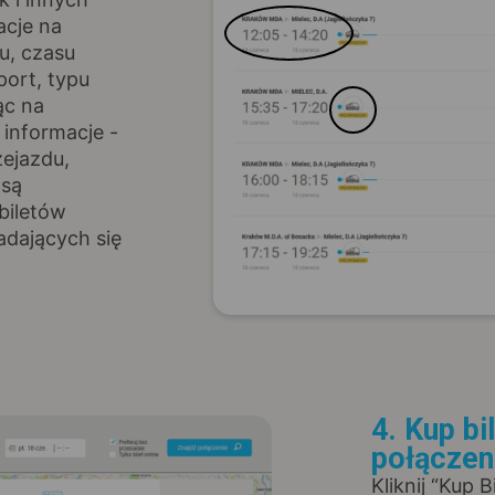
acje na
u, czasu
port, typu
ąc na
informacje -
zejazdu,
 są
biletów
adających się
4. Kup bi
połączen
Kliknij “Kup 