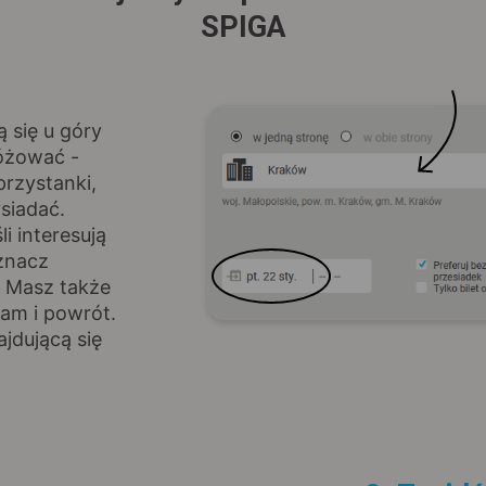
SPIGA
ą się u góry
różować -
rzystanki,
siadać.
i interesują
znacz
. Masz także
am i powrót.
jdującą się