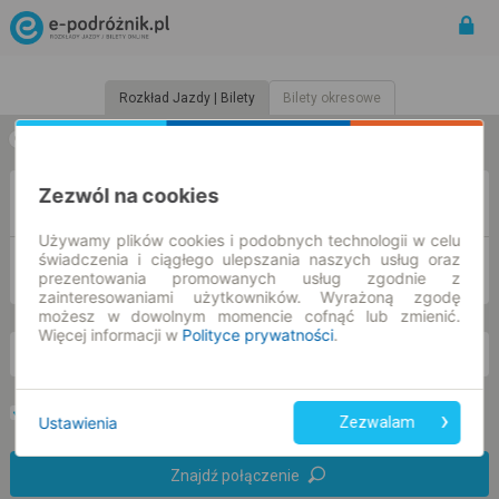
Rozkład Jazdy | Bilety
Bilety okresowe
w jedną stronę
w obie strony
Zezwól na cookies
Z
Używamy plików cookies i podobnych technologii w celu
świadczenia i ciągłego ulepszania naszych usług oraz
DO
prezentowania promowanych usług zgodnie z
zainteresowaniami użytkowników. Wyrażoną zgodę
możesz w dowolnym momencie cofnąć lub zmienić.
Więcej informacji w
Polityce prywatności
.
so. 8 sie.
-- : --
Preferuj bez przesiadek
Tylko bilet online
Ustawienia
Zezwalam
Znajdź połączenie