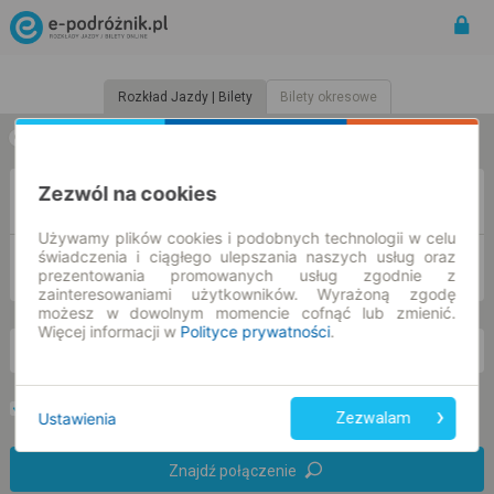
Rozkład Jazdy | Bilety
Bilety okresowe
w jedną stronę
w obie strony
Zezwól na cookies
Z
Używamy plików cookies i podobnych technologii w celu
świadczenia i ciągłego ulepszania naszych usług oraz
DO
prezentowania promowanych usług zgodnie z
zainteresowaniami użytkowników. Wyrażoną zgodę
możesz w dowolnym momencie cofnąć lub zmienić.
Więcej informacji w
Polityce prywatności
.
nd. 9 sie.
-- : --
Preferuj bez przesiadek
Tylko bilet online
Ustawienia
Zezwalam
Znajdź połączenie