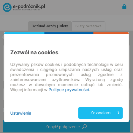
Rozkład Jazdy | Bilety
Bilety okresowe
w jedną stronę
w obie strony
Zezwól na cookies
Z
Używamy plików cookies i podobnych technologii w celu
świadczenia i ciągłego ulepszania naszych usług oraz
DO
prezentowania promowanych usług zgodnie z
zainteresowaniami użytkowników. Wyrażoną zgodę
możesz w dowolnym momencie cofnąć lub zmienić.
Więcej informacji w
Polityce prywatności
.
so. 8 sie.
-- : --
Preferuj bez przesiadek
Tylko bilet online
Ustawienia
Zezwalam
Znajdź połączenie