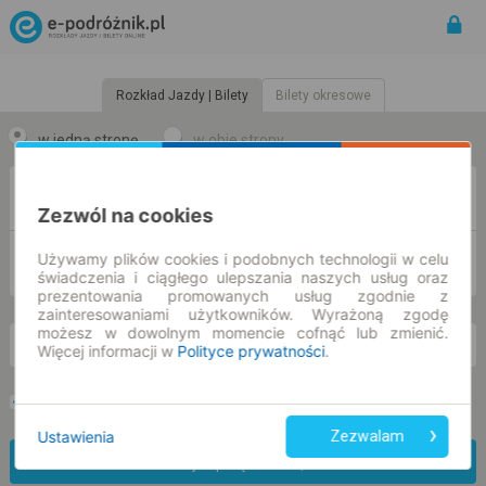
Rozkład Jazdy | Bilety
Bilety okresowe
w jedną stronę
w obie strony
Z
Zezwól na cookies
Używamy plików cookies i podobnych technologii w celu
DO
świadczenia i ciągłego ulepszania naszych usług oraz
prezentowania promowanych usług zgodnie z
zainteresowaniami użytkowników. Wyrażoną zgodę
możesz w dowolnym momencie cofnąć lub zmienić.
cz. 6 sie.
-- : --
Więcej informacji w
Polityce prywatności
.
Preferuj bez przesiadek
Tylko bilet online
Ustawienia
Zezwalam
Znajdź połączenie