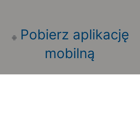
Pobierz aplikację
mobilną
Zauważyłeś błąd na stronie?
Zgłoś to
Copyright 2006-2026 by Teroplan S.A.
Serwis używa danych GeoLite2 stworzonych przez firmę