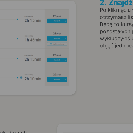
2. Znajd
Po kliknięciu
otrzymasz li
Będą to kurs
pozostałych 
wykluczyłeś 
objąć jednoc
ak i innych