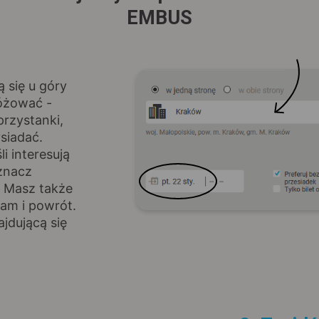
EMBUS
ą się u góry
różować -
rzystanki,
siadać.
i interesują
znacz
. Masz także
am i powrót.
jdującą się