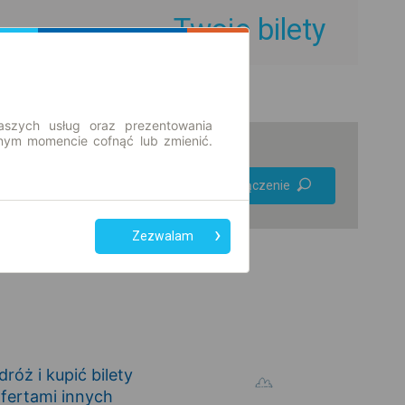
Twoje bilety
aszych usług oraz prezentowania
ym momencie cofnąć lub zmienić.
Preferuj bez
Znajdź połączenie
przesiadek
Tylko bilet online
Zezwalam
óż i kupić bilety
fertami innych