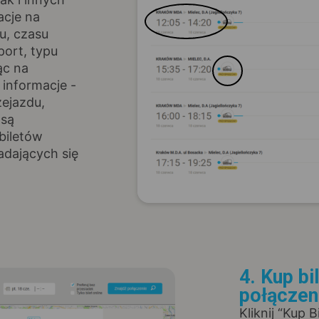
acje na
u, czasu
port, typu
ąc na
informacje -
zejazdu,
 są
biletów
adających się
4. Kup bi
połączen
Kliknij “Kup 