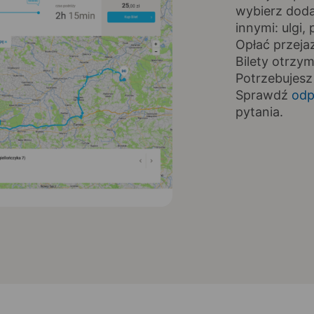
wybierz doda
innymi: ulgi
Opłać przeja
Bilety otrzy
Potrzebujesz
Sprawdź
odp
pytania.