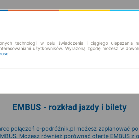
Rozkład Jazdy | Bilety
Bilety okresowe
nych technologii w celu świadczenia i ciągłego ulepszania n
interesowaniami użytkowników. Wyrażoną zgodę możesz w dowoln
ności
.
cz. 6 sie.
-- : --
EMBUS - rozkład jazdy i bilety
rce połączeń e-podróżnik.pl możesz zaplanować podr
MBUS. Możesz również porównać ofertę EMBUS z o