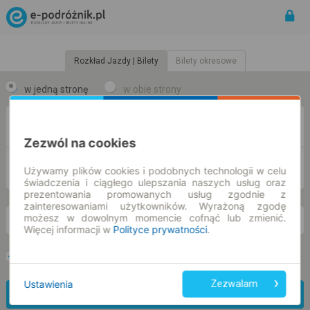
Rozkład Jazdy | Bilety
Bilety okresowe
w jedną stronę
w obie strony
Z
Zezwól na cookies
DO
Używamy plików cookies i podobnych technologii w celu
świadczenia i ciągłego ulepszania naszych usług oraz
prezentowania promowanych usług zgodnie z
zainteresowaniami użytkowników. Wyrażoną zgodę
możesz w dowolnym momencie cofnąć lub zmienić.
so. 8 sie.
-- : --
Więcej informacji w
Polityce prywatności
.
Preferuj bez przesiadek
Tylko bilet online
Ustawienia
Zezwalam
Znajdź połączenie