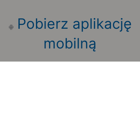
Pobierz aplikację
mobilną
Zauważyłeś błąd na stronie?
Zgłoś to
Copyright 2006-2026 by Teroplan S.A.
Serwis używa danych GeoLite2 stworzonych przez firmę
MaxMind
www.maxmind.com