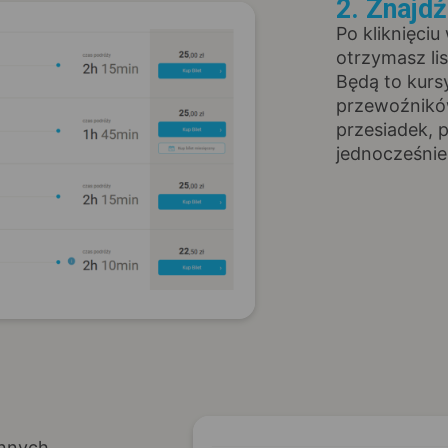
2. Znajd
Po kliknięciu
otrzymasz li
Będą to kurs
przewoźników
przesiadek, 
jednocześnie
innych