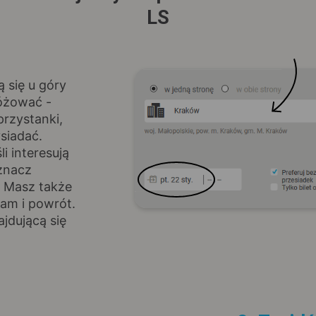
LS
ą się u góry
różować -
rzystanki,
siadać.
i interesują
znacz
. Masz także
am i powrót.
jdującą się