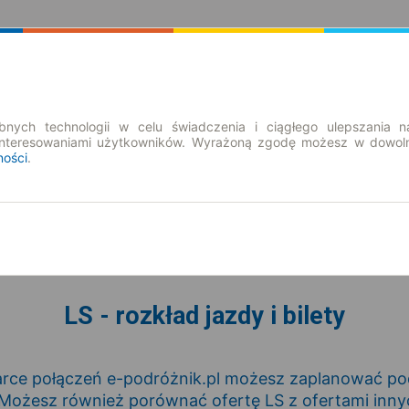
Rozkład Jazdy | Bilety
Bilety okresowe
nych technologii w celu świadczenia i ciągłego ulepszania n
interesowaniami użytkowników. Wyrażoną zgodę możesz w dowoln
ności
.
so. 8 sie.
-- : --
LS - rozkład jazdy i bilety
rce połączeń e-podróżnik.pl możesz zaplanować podr
 Możesz również porównać ofertę LS z ofertami inn