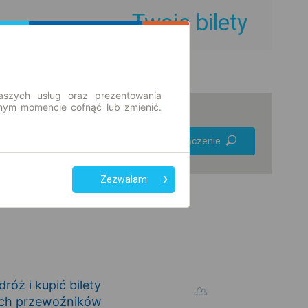
Twoje bilety
aszych usług oraz prezentowania
ym momencie cofnąć lub zmienić.
Preferuj bez
Znajdź połączenie
przesiadek
Tylko bilet online
Zezwalam
óż i kupić bilety
ych przewoźników