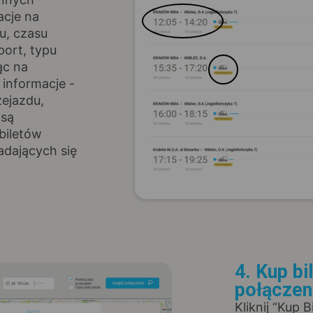
acje na
u, czasu
port, typu
ąc na
informacje -
zejazdu,
 są
biletów
adających się
4. Kup bi
połączen
Kliknij “Kup 