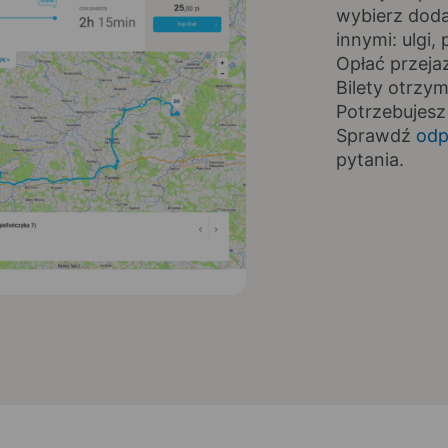
wybierz doda
innymi: ulgi
Opłać przeja
Bilety otrzy
Potrzebujesz
Sprawdź
odp
pytania.