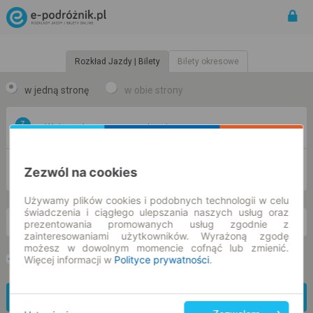
Rozkład Jazdy | Bilety
Bilety okresowe
w jedną stronę
w obie strony
Z
DO
Zezwól na cookies
Używamy plików cookies i podobnych technologii w celu
świadczenia i ciągłego ulepszania naszych usług oraz
prezentowania promowanych usług zgodnie z
nd. 9 sie.
-- : --
zainteresowaniami użytkowników. Wyrażoną zgodę
możesz w dowolnym momencie cofnąć lub zmienić.
Więcej informacji w
Polityce prywatności
.
Preferuj bez przesiadek
Tylko bilet online
Znajdź połączenie