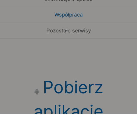
Współpraca
Pozostałe serwisy
Pobierz
aplikację
mobilną