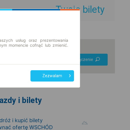
Twoje bilety
aszych usług oraz prezentowania
ym momencie cofnąć lub zmienić.
Preferuj bez
Znajdź połączenie
przesiadek
Tylko bilet online
Zezwalam
zdy i bilety
óż i kupić bilety
ównać ofertę WSCHÓD