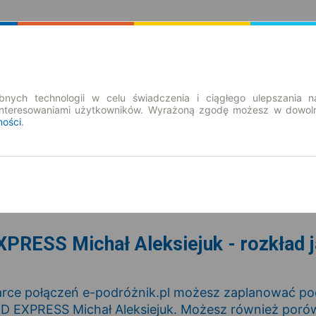
Rozkład Jazdy | Bilety
Bilety okresowe
nych technologii w celu świadczenia i ciągłego ulepszania n
interesowaniami użytkowników. Wyrażoną zgodę możesz w dowoln
ności
.
nd. 9 sie.
-- : --
ESS Michał Aleksiejuk - rozkład ja
rce połączeń e-podróżnik.pl możesz zaplanować podr
 EXPRESS Michał Aleksiejuk. Możesz również por