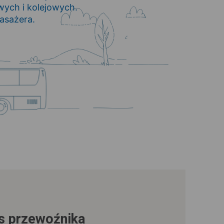
ych i kolejowych.
asażera.
us przewoźnika