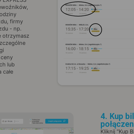
rzewoźników,
godziny
zdu, firmy
zdu - np.
ie otrzymasz
szczególne
gi
: ceny
ch lub
 całe
4. Kup bi
połączen
Kliknij “Kup 