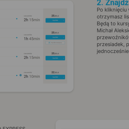
2. Znajd
Po kliknięciu
otrzymasz li
Będą to ku
Michał Aleksi
przewoźników
przesiadek, 
jednocześnie
D EXPRESS