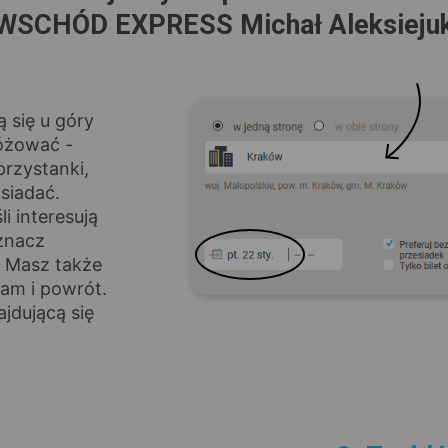
WSCHÓD EXPRESS Michał Aleksieju
ą się u góry
różować -
rzystanki,
siadać.
i interesują
znacz
. Masz także
am i powrót.
jdującą się