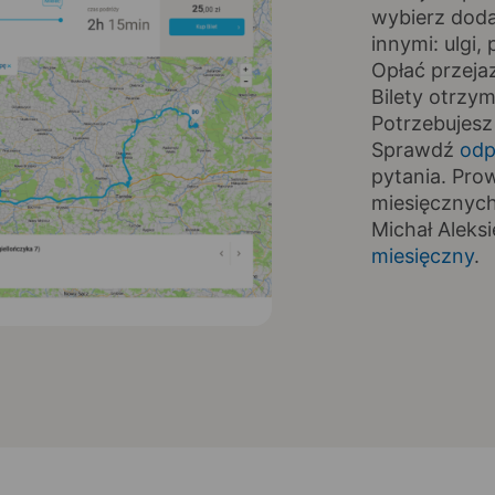
wybierz doda
innymi: ulgi
Opłać przeja
Bilety otrzy
Potrzebujesz
Sprawdź
odp
pytania. Pro
miesięczny
Michał Aleks
miesięczny
.