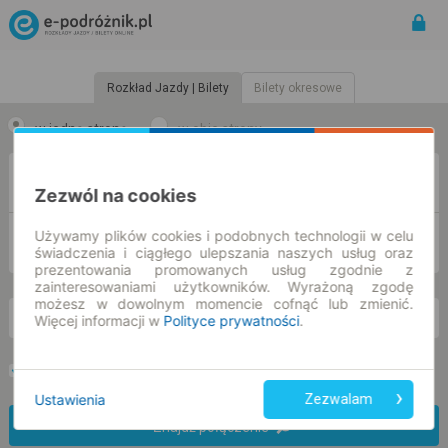
Rozkład Jazdy | Bilety
Bilety okresowe
w jedną stronę
w obie strony
Z
Zezwól na cookies
Używamy plików cookies i podobnych technologii w celu
DO
świadczenia i ciągłego ulepszania naszych usług oraz
prezentowania promowanych usług zgodnie z
zainteresowaniami użytkowników. Wyrażoną zgodę
możesz w dowolnym momencie cofnąć lub zmienić.
Więcej informacji w
Polityce prywatności
.
so. 8 sie.
-- : --
Preferuj bez przesiadek
Tylko bilet online
Ustawienia
Zezwalam
Znajdź połączenie