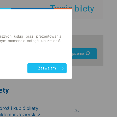
Twoje bilety
aszych usług oraz prezentowania
ym momencie cofnąć lub zmienić.
Preferuj bez
Znajdź połączenie
przesiadek
Tylko bilet online
Zezwalam
ety
óż i kupić bilety
demar Jezierski z