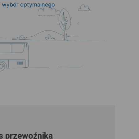
o wybór optymalnego
us przewoźnika