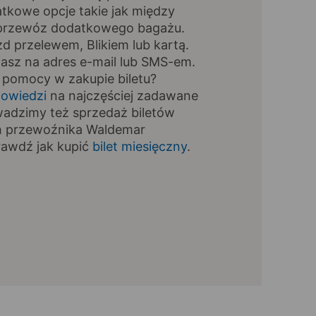
tkowe opcje takie jak między
, przewóz dodatkowego bagażu.
zd przelewem, Blikiem lub kartą.
masz na adres e-mail lub SMS-em.
 pomocy w zakupie biletu?
owiedzi
na najczęściej zadawane
wadzimy też sprzedaż biletów
h przewoźnika Waldemar
prawdź jak kupić
bilet miesięczny
.