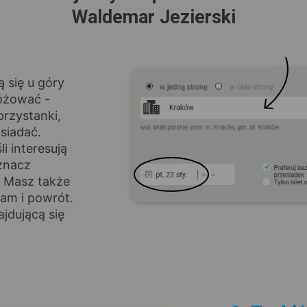
Waldemar Jezierski
ą się u góry
różować -
rzystanki,
siadać.
i interesują
znacz
. Masz także
am i powrót.
jdującą się