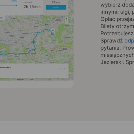
wybierz doda
innymi: ulgi
Opłać przeja
Bilety otrzy
Potrzebujesz
Sprawdź
odp
pytania. Pro
miesięcznyc
Jezierski. S