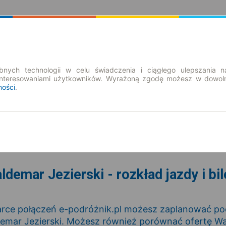
Rozkład Jazdy | Bilety
Bilety okresowe
nych technologii w celu świadczenia i ciągłego ulepszania n
interesowaniami użytkowników. Wyrażoną zgodę możesz w dowoln
ności
.
so. 8 sie.
-- : --
ldemar Jezierski - rozkład jazdy i bil
rce połączeń e-podróżnik.pl możesz zaplanować podr
emar Jezierski. Możesz również porównać ofertę Wal