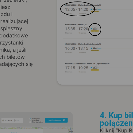
ziesz
zdu i
realizującej
ośpieszny.
z dodatkowe
rzystanki
ka, a jeśli
ch biletów
adających się
4. Kup bi
połączen
Kliknij “Kup 