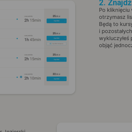
2. Znajd
Po kliknięciu
otrzymasz li
Będą to kurs
i pozostałyc
wykluczyłeś 
objąć jednoc
 Jezierski,