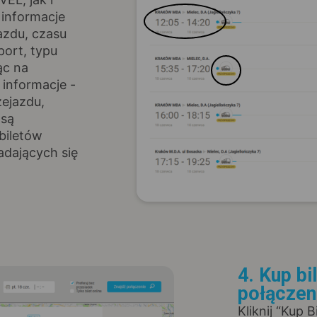
 informacje
azdu, czasu
port, typu
ąc na
informacje -
zejazdu,
 są
biletów
adających się
4. Kup bi
połączen
Kliknij “Kup 