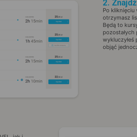
2. Znajd
Po kliknięciu
otrzymasz li
Będą to kurs
pozostałych 
wykluczyłeś 
objąć jednoc
EL, jak i