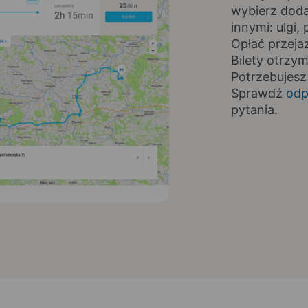
wybierz doda
innymi: ulgi
Opłać przeja
Bilety otrzy
Potrzebujesz
Sprawdź
odp
pytania.