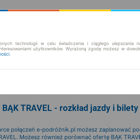
Rozkład Jazdy | Bilety
Bilety okresowe
nych technologii w celu świadczenia i ciągłego ulepszania n
interesowaniami użytkowników. Wyrażoną zgodę możesz w dowoln
ności
.
cz. 6 sie.
-- : --
BĄK TRAVEL - rozkład jazdy i bilety
rce połączeń e-podróżnik.pl możesz zaplanować podr
RAVEL. Możesz również porównać ofertę BĄK TRAVEL