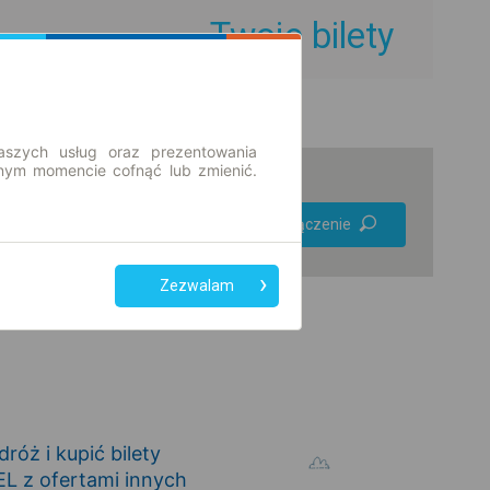
Twoje bilety
aszych usług oraz prezentowania
ym momencie cofnąć lub zmienić.
Preferuj bez
Znajdź połączenie
przesiadek
Tylko bilet online
Zezwalam
óż i kupić bilety
 z ofertami innych