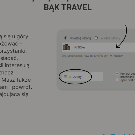
BĄK TRAVEL
ą się u góry
różować -
rzystanki,
siadać.
i interesują
znacz
. Masz także
am i powrót.
jdującą się