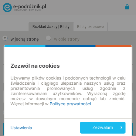
Rozkład Jazdy | Bilety
Bilety okresowe
w jedną stronę
w obie strony
Z
Zezwól na cookies
DO
Używamy plików cookies i podobnych technologii w celu
świadczenia i ciągłego ulepszania naszych usług oraz
prezentowania promowanych usług zgodnie z
zainteresowaniami użytkowników. Wyrażoną zgodę
so. 8 sie.
-- : --
możesz w dowolnym momencie cofnąć lub zmienić.
Więcej informacji w
Polityce prywatności
.
Preferuj bez przesiadek
Tylko bilet online
Ustawienia
Zezwalam
Znajdź połączenie