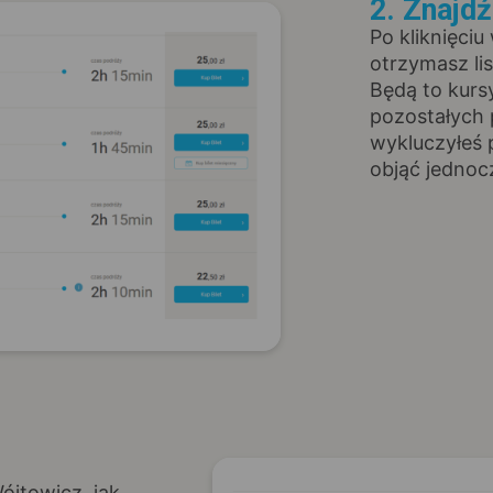
2. Znajd
Po kliknięciu
otrzymasz li
Będą to kurs
pozostałych 
wykluczyłeś 
objąć jednoc
ójtowicz, jak