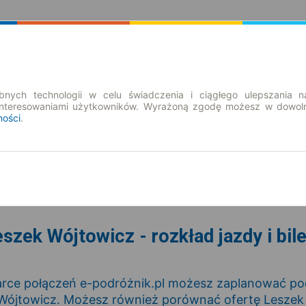
Rozkład Jazdy | Bilety
Bilety okresowe
nych technologii w celu świadczenia i ciągłego ulepszania n
interesowaniami użytkowników. Wyrażoną zgodę możesz w dowoln
ności
.
cz. 6 sie.
-- : --
szek Wójtowicz - rozkład jazdy i bil
rce połączeń e-podróżnik.pl możesz zaplanować podr
Wójtowicz. Możesz również porównać ofertę Leszek 