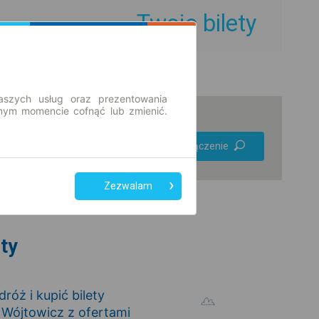
Twoje bilety
aszych usług oraz prezentowania
ym momencie cofnąć lub zmienić.
Preferuj bez
Znajdź połączenie
przesiadek
Tylko bilet online
Zezwalam
ety
óż i kupić bilety
Wójtowicz z ofertami