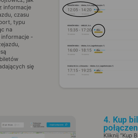
z informacje
azdu, czasu
port, typu
ąc na
informacje -
zejazdu,
 są
biletów
adających się
4. Kup bi
połączen
Kliknij “Kup 