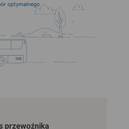
bór optymalnego
us przewoźnika