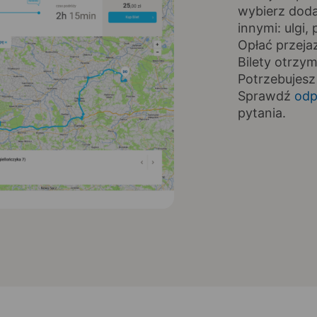
wybierz doda
innymi: ulgi
Opłać przeja
Bilety otrzy
Potrzebujesz
Sprawdź
odp
pytania.