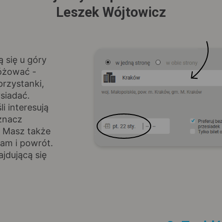
Leszek Wójtowicz
ą się u góry
różować -
rzystanki,
siadać.
i interesują
znacz
. Masz także
am i powrót.
jdującą się