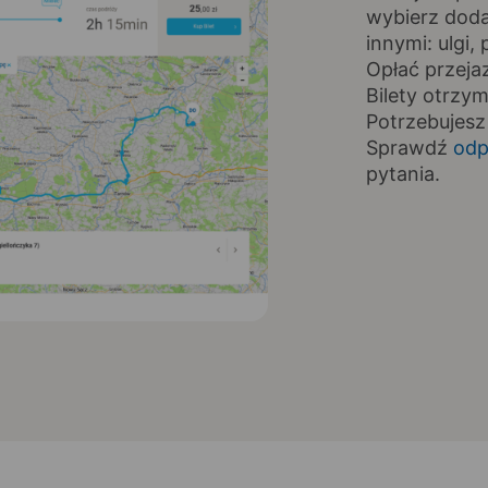
wybierz doda
innymi: ulgi
Opłać przeja
Bilety otrzy
Potrzebujesz
Sprawdź
odp
pytania.