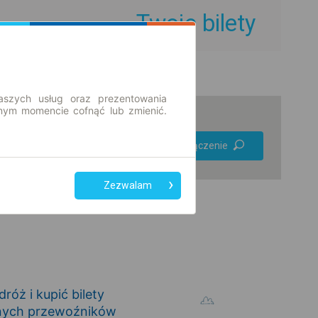
Twoje bilety
aszych usług oraz prezentowania
ym momencie cofnąć lub zmienić.
Preferuj bez
Znajdź połączenie
przesiadek
Tylko bilet online
Zezwalam
óż i kupić bilety
nnych przewoźników