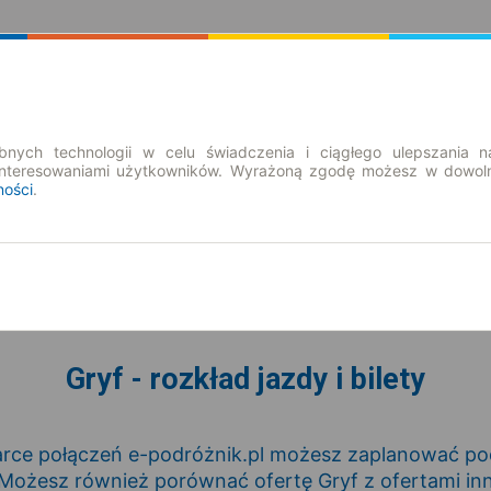
Rozkład Jazdy | Bilety
Bilety okresowe
nych technologii w celu świadczenia i ciągłego ulepszania n
interesowaniami użytkowników. Wyrażoną zgodę możesz w dowoln
ności
.
so. 8 sie.
-- : --
Gryf - rozkład jazdy i bilety
rce połączeń e-podróżnik.pl możesz zaplanować podr
 Możesz również porównać ofertę Gryf z ofertami i