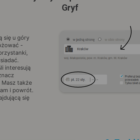
Gryf
ą się u góry
różować -
rzystanki,
siadać.
i interesują
znacz
. Masz także
am i powrót.
jdującą się