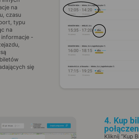
acje na
u, czasu
port, typu
ąc na
informacje -
zejazdu,
 są
biletów
adających się
4. Kup bi
połączen
Kliknij “Kup 