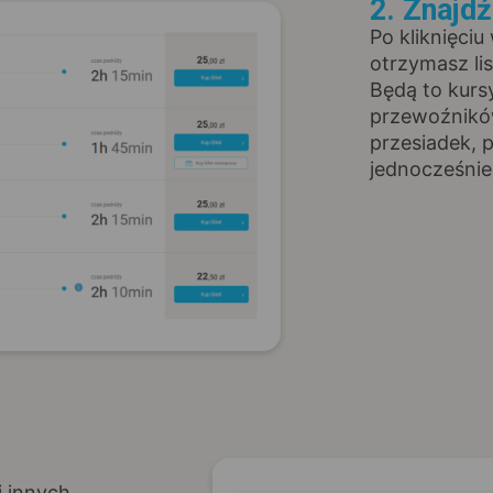
2. Znajd
Po kliknięciu
otrzymasz li
Będą to kurs
przewoźników
przesiadek, 
jednocześnie
i innych