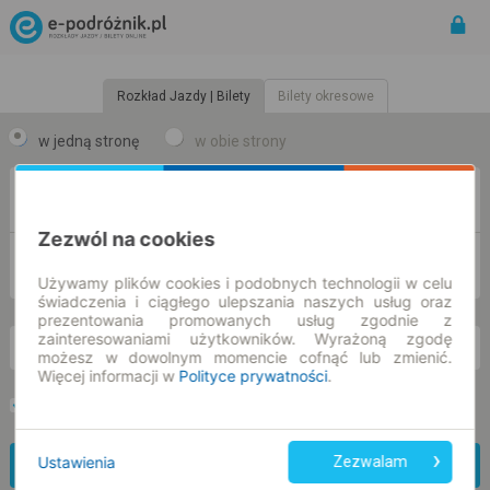
Rozkład Jazdy | Bilety
Bilety okresowe
w jedną stronę
w obie strony
Z
Zezwól na cookies
DO
Używamy plików cookies i podobnych technologii w celu
świadczenia i ciągłego ulepszania naszych usług oraz
prezentowania promowanych usług zgodnie z
zainteresowaniami użytkowników. Wyrażoną zgodę
pn. 10 sie.
-- : --
możesz w dowolnym momencie cofnąć lub zmienić.
Więcej informacji w
Polityce prywatności
.
Preferuj bez przesiadek
Tylko bilet online
Ustawienia
Zezwalam
Znajdź połączenie