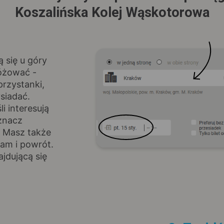
Koszalińska Kolej Wąskotorowa
ą się u góry
różować -
rzystanki,
siadać.
i interesują
znacz
. Masz także
am i powrót.
jdującą się