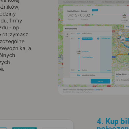
oźników,
godziny
zdu, firmy
zdu - np.
ie otrzymasz
szczególne
rzewoźnika, a
gólnych
wych
e.
4. Kup bi