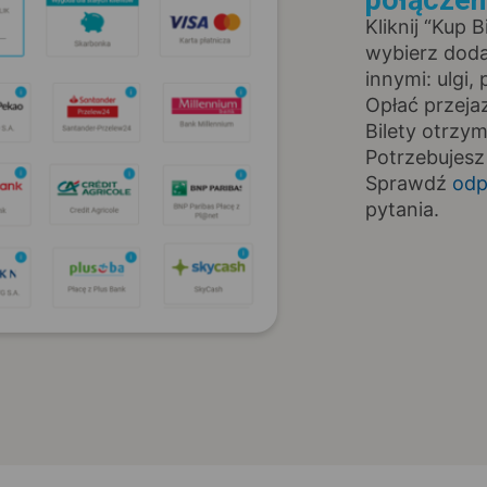
połączen
Kliknij “Kup 
wybierz doda
innymi: ulgi
Opłać przeja
Bilety otrzy
Potrzebujesz
Sprawdź
odp
pytania.