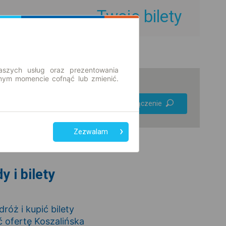
Twoje bilety
aszych usług oraz prezentowania
ym momencie cofnąć lub zmienić.
Preferuj bez
Znajdź połączenie
przesiadek
Tylko bilet online
Zezwalam
 i bilety
óż i kupić bilety
 ofertę Koszalińska