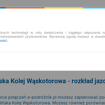
Rozkład Jazdy | Bilety
Bilety okresowe
nych technologii w celu świadczenia i ciągłego ulepszania n
interesowaniami użytkowników. Wyrażoną zgodę możesz w dowoln
ności
.
pt. 7 sie.
-- : --
ska Kolej Wąskotorowa - rozkład jazdy
rce połączeń e-podróżnik.pl możesz zaplanować podr
ińska Kolej Wąskotorowa. Możesz również porównać