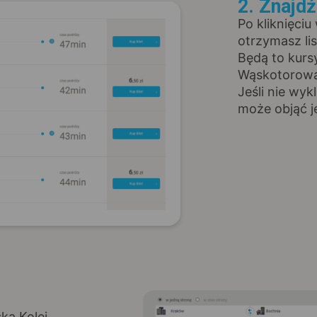
2. Znajd
Po kliknięciu
otrzymasz li
Będą to kurs
Wąskotorowa 
Jeśli nie wyk
może objąć j
ka Kolej