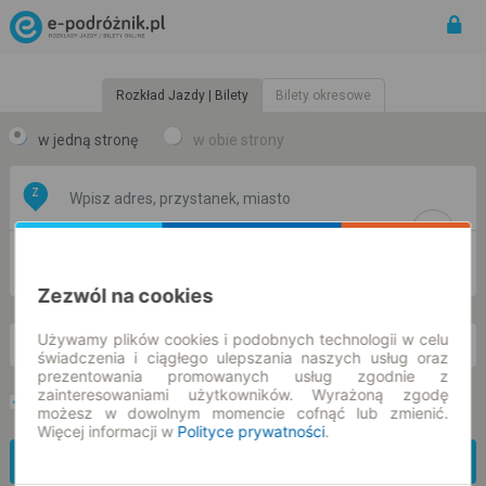
Rozkład Jazdy | Bilety
Bilety okresowe
w jedną stronę
w obie strony
Z
DO
Zezwól na cookies
Używamy plików cookies i podobnych technologii w celu
nd. 9 sie.
-- : --
świadczenia i ciągłego ulepszania naszych usług oraz
prezentowania promowanych usług zgodnie z
zainteresowaniami użytkowników. Wyrażoną zgodę
Preferuj bez przesiadek
Tylko bilet online
możesz w dowolnym momencie cofnąć lub zmienić.
Więcej informacji w
Polityce prywatności
.
Znajdź połączenie