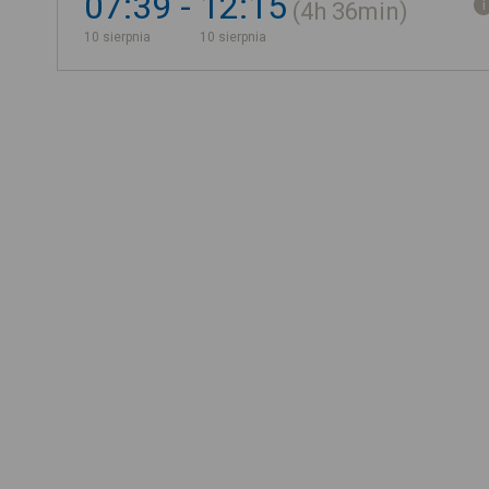
07:39
12:15
4h
36min
10 sierpnia
10 sierpnia