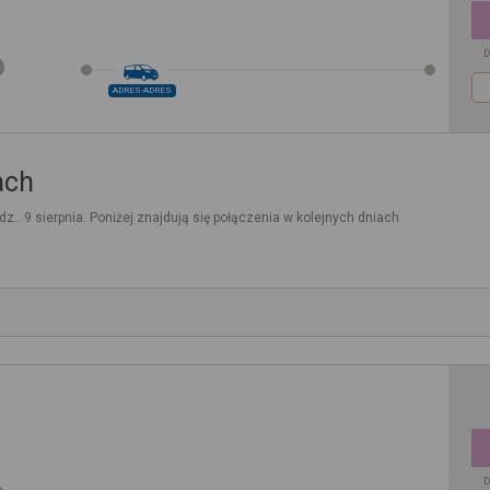
D
ADRES-ADRES
ach
dz.. 9 sierpnia. Poniżej znajdują się połączenia w kolejnych dniach
D