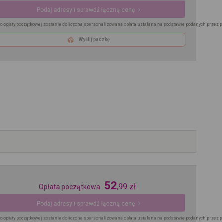
Podaj adresy i sprawdź łączną cenę
o opłaty początkowej zostanie doliczona spersonalizowana opłata ustalana na podstawie podanych przez 
Wyślij paczkę
52
,
99
zł
Opłata początkowa
Podaj adresy i sprawdź łączną cenę
o opłaty początkowej zostanie doliczona spersonalizowana opłata ustalana na podstawie podanych przez 