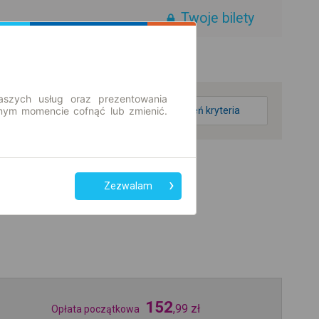
Twoje bilety
aszych usług oraz prezentowania
ym momencie cofnąć lub zmienić.
zmień kryteria
Zezwalam
152
,
99
zł
Opłata początkowa