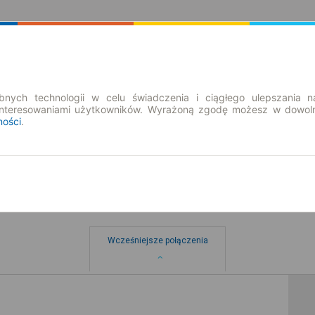
Rozkład Jazdy | Bilety
Bilety okresowe
nych technologii w celu świadczenia i ciągłego ulepszania n
interesowaniami użytkowników. Wyrażoną zgodę możesz w dowoln
ności
.
ecin
Wcześniejsze połączenia