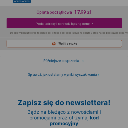
ADRES-ADRES
17
,
99
zł
Opłata początkowa
Podaj adresy i sprawdź łączną cenę
Do opłaty początkowej zostanie doliczona spersonalizowana opłata ustalana na podstawie podany
Wyślij paczkę
Późniejsze połączenia
Sprawdź, jak ustalamy wyniki wyszukiwania
Zapisz się do newslettera!
Bądź na bieżąco z nowościami i
promocjami oraz otrzymaj
kod
promocyjny