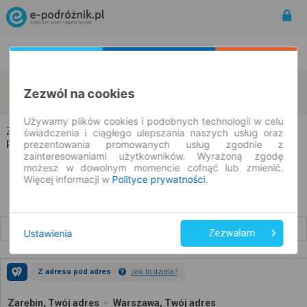
Rozkład Jazdy | Bilety
Bilety okresowe
Zarębin
Warszawa
Zezwól na cookies
zmień kryteria
10.08.2026 | -- : --
Używamy plików cookies i podobnych technologii w celu
Zarębin → Warszawa
świadczenia i ciągłego ulepszania naszych usług oraz
prezentowania promowanych usług zgodnie z
Rozkład jazdy i bilety
zainteresowaniami użytkowników. Wyrażoną zgodę
możesz w dowolnym momencie cofnąć lub zmienić.
Więcej informacji w
Polityce prywatności
.
Wcześniejsze połączenia
Ustawienia
Zezwalam
Z adresu pod adres
Jak to działa?
Zarębin, Twój adres
Warszawa, Twój adres