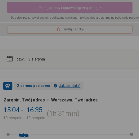
Podaj adresy i sprawdź łączną cenę
Do opłaty początkowej zostanie doliczona spersonalizowana opłata ustalana na podstawie podany
Wyślij paczkę
czw.. 13 sierpnia
Z adresu pod adres
Jak to działa?
Zarębin, Twój adres
Warszawa, Twój adres
15:04
16:35
1h
31min
13 sierpnia
13 sierpnia