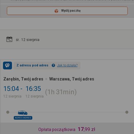
Wyślij paczkę
śr.. 12 sierpnia
Z adresu pod adres
Jak to działa?
Zarębin, Twój adres
Warszawa, Twój adres
15:04
16:35
1h
31min
12 sierpnia
12 sierpnia
ADRES-ADRES
17
,
99
zł
Opłata początkowa