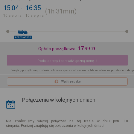
15:04
16:35
1h
31min
10 sierpnia
10 sierpnia
ADRES-ADRES
17
,
99
zł
Opłata początkowa
Podaj adresy i sprawdź łączną cenę
Do opłaty początkowej zostanie doliczona spersonalizowana opłata ustalana na podstawie podany
Wyślij paczkę
Połączenia w kolejnych dniach
Nie znaleźliśmy więcej połączeń na tej trasie w dniu pon.. 10
sierpnia. Poniżej znajdują się połączenia w kolejnych dniach