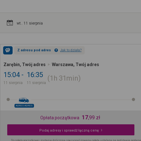
wt.. 11 sierpnia
Z adresu pod adres
Jak to działa?
Zarębin, Twój adres
Warszawa, Twój adres
15:04
16:35
1h
31min
11 sierpnia
11 sierpnia
ADRES-ADRES
17
,
99
zł
Opłata początkowa
Podaj adresy i sprawdź łączną cenę
Do opłaty początkowej zostanie doliczona spersonalizowana opłata ustalana na podstawie podany