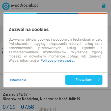
Rozkład Jazdy | Bilety
Bilety okresowe
Zezwól na cookies
Zarajec
Niedrzwica Kościelna
zmień kryteria
08.08.2026 | -- : --
Używamy plików cookies i podobnych technologii w celu
świadczenia i ciągłego ulepszania naszych usług oraz
Zarajec → Niedrzwica Kościelna
prezentowania promowanych usług zgodnie z
zainteresowaniami użytkowników. Wyrażoną zgodę
Rozkład jazdy i bilety
możesz w dowolnym momencie cofnąć lub zmienić.
Więcej informacji w
Polityce prywatności
.
Wcześniejsze połączenia
Ustawienia
Zezwalam
Zarajec 848/67
Niedrzwica Kościelna, Niedrzwica Kość. 848/19
07:09
07:58
49min