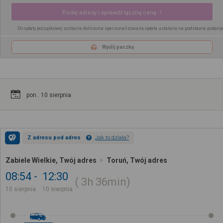
Podaj adresy i sprawdź łączną cenę
Do opłaty początkowej zostanie doliczona spersonalizowana opłata ustalana na podstawie podany
Wyślij paczkę
pon.. 10 sierpnia
Z adresu pod adres
Jak to działa?
Zabiele Wielkie, Twój adres
Toruń, Twój adres
08:54
12:30
3h
36min
10 sierpnia
10 sierpnia