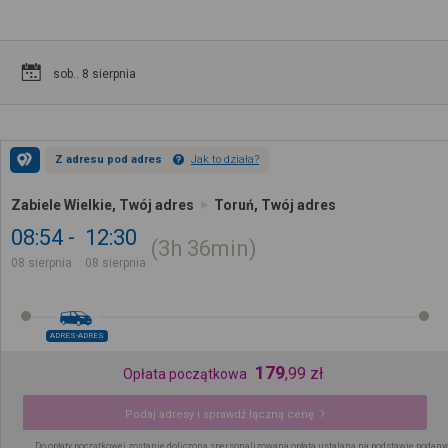
sob.. 8 sierpnia
Z adresu pod adres
Jak to działa?
Zabiele Wielkie, Twój adres
Toruń, Twój adres
08:54
12:30
3h
36min
08 sierpnia
08 sierpnia
ADRES-ADRES
179
,
99
zł
Opłata początkowa
Podaj adresy i sprawdź łączną cenę
Do opłaty początkowej zostanie doliczona spersonalizowana opłata ustalana na podstawie podany