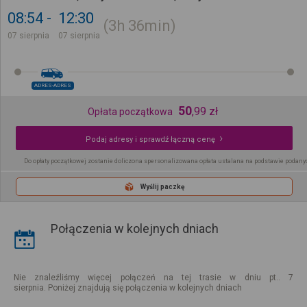
08:54
12:30
3h
36min
07 sierpnia
07 sierpnia
ADRES-ADRES
50
,
99
zł
Opłata początkowa
Podaj adresy i sprawdź łączną cenę
Do opłaty początkowej zostanie doliczona spersonalizowana opłata ustalana na podstawie podany
Wyślij paczkę
Połączenia w kolejnych dniach
Nie znaleźliśmy więcej połączeń na tej trasie w dniu pt.. 7
sierpnia. Poniżej znajdują się połączenia w kolejnych dniach