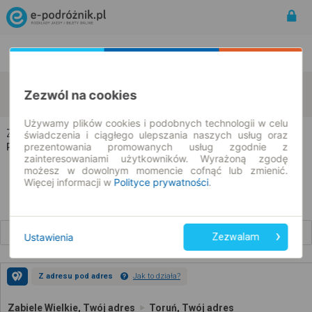
Rozkład Jazdy | Bilety
Bilety okresowe
Zabiele Wielkie
Toruń
Zezwól na cookies
zmień kryteria
07.08.2026 | -- : --
Używamy plików cookies i podobnych technologii w celu
Zabiele Wielkie → Toruń
świadczenia i ciągłego ulepszania naszych usług oraz
prezentowania promowanych usług zgodnie z
Rozkład jazdy i bilety
zainteresowaniami użytkowników. Wyrażoną zgodę
możesz w dowolnym momencie cofnąć lub zmienić.
Więcej informacji w
Polityce prywatności
.
Wcześniejsze połączenia
Ustawienia
Zezwalam
Z adresu pod adres
Jak to działa?
Zabiele Wielkie, Twój adres
Toruń, Twój adres