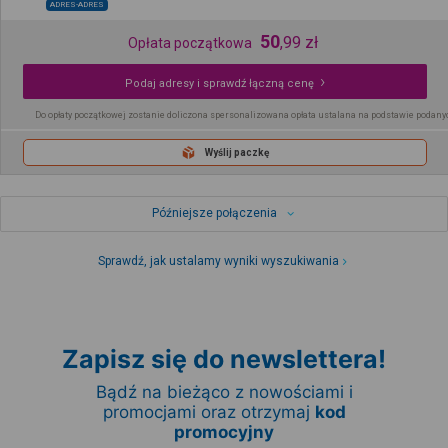
ADRES-ADRES
50
,
99
zł
Opłata początkowa
Podaj adresy i sprawdź łączną cenę
Do opłaty początkowej zostanie doliczona spersonalizowana opłata ustalana na podstawie podany
Wyślij paczkę
Późniejsze połączenia
Sprawdź, jak ustalamy wyniki wyszukiwania
Zapisz się do newslettera!
Bądź na bieżąco z nowościami i
promocjami oraz otrzymaj
kod
promocyjny