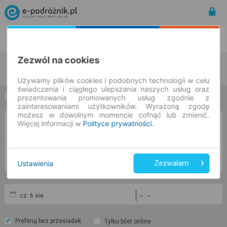
Rozkład Jazdy | Bilety
Bilety okresowe
Zezwól na cookies
zmień kryteria
Używamy plików cookies i podobnych technologii w celu
świadczenia i ciągłego ulepszania naszych usług oraz
prezentowania promowanych usług zgodnie z
w jedną stronę
w obie strony
zainteresowaniami użytkowników. Wyrażoną zgodę
możesz w dowolnym momencie cofnąć lub zmienić.
Więcej informacji w
Polityce prywatności
.
Z
DO
Ustawienia
Zezwalam
cz. 6 sie.
-- : --
Preferuj bez przesiadek
Tylko bilet online