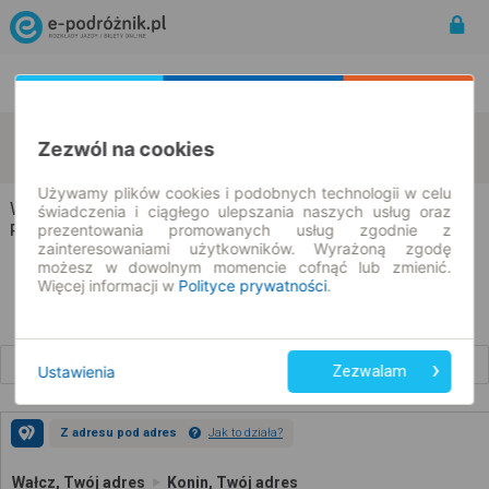
Rozkład Jazdy | Bilety
Bilety okresowe
Wałcz
Konin
Zezwól na cookies
zmień kryteria
08.08.2026 | -- : --
Używamy plików cookies i podobnych technologii w celu
Wałcz → Konin
świadczenia i ciągłego ulepszania naszych usług oraz
prezentowania promowanych usług zgodnie z
Rozkład jazdy i bilety
zainteresowaniami użytkowników. Wyrażoną zgodę
możesz w dowolnym momencie cofnąć lub zmienić.
Więcej informacji w
Polityce prywatności
.
Wcześniejsze połączenia
Ustawienia
Zezwalam
Z adresu pod adres
Jak to działa?
Wałcz, Twój adres
Konin, Twój adres