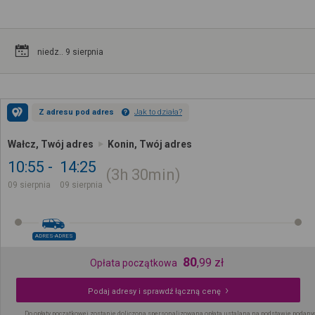
niedz.. 9 sierpnia
Z adresu pod adres
Jak to działa?
Wałcz, Twój adres
Konin, Twój adres
10:55
14:25
3h
30min
09 sierpnia
09 sierpnia
ADRES-ADRES
80
,
99
zł
Opłata początkowa
Podaj adresy i sprawdź łączną cenę
Do opłaty początkowej zostanie doliczona spersonalizowana opłata ustalana na podstawie podany