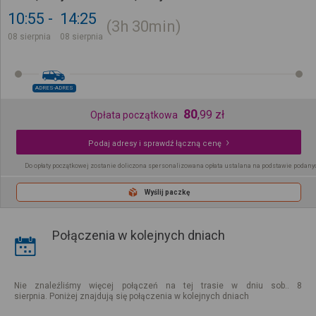
10:55
14:25
3h
30min
08 sierpnia
08 sierpnia
ADRES-ADRES
80
,
99
zł
Opłata początkowa
Podaj adresy i sprawdź łączną cenę
Do opłaty początkowej zostanie doliczona spersonalizowana opłata ustalana na podstawie podany
Wyślij paczkę
Połączenia w kolejnych dniach
Nie znaleźliśmy więcej połączeń na tej trasie w dniu sob.. 8
sierpnia. Poniżej znajdują się połączenia w kolejnych dniach