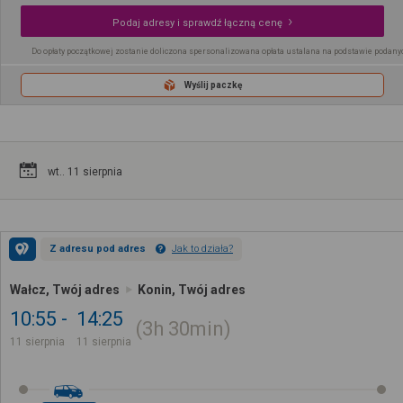
Podaj adresy i sprawdź łączną cenę
Do opłaty początkowej zostanie doliczona spersonalizowana opłata ustalana na podstawie podany
Wyślij paczkę
wt.. 11 sierpnia
Z adresu pod adres
Jak to działa?
Wałcz, Twój adres
Konin, Twój adres
10:55
14:25
3h
30min
11 sierpnia
11 sierpnia