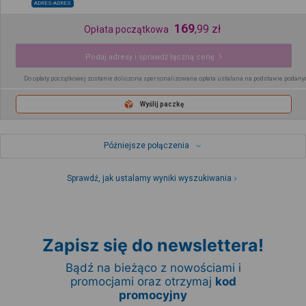
ADRES-ADRES
169
,
99
zł
Opłata początkowa
Podaj adresy i sprawdź łączną cenę
Do opłaty początkowej zostanie doliczona spersonalizowana opłata ustalana na podstawie podany
Wyślij paczkę
Późniejsze połączenia
Sprawdź, jak ustalamy wyniki wyszukiwania
Zapisz się do newslettera!
Bądź na bieżąco z nowościami i
promocjami oraz otrzymaj
kod
promocyjny