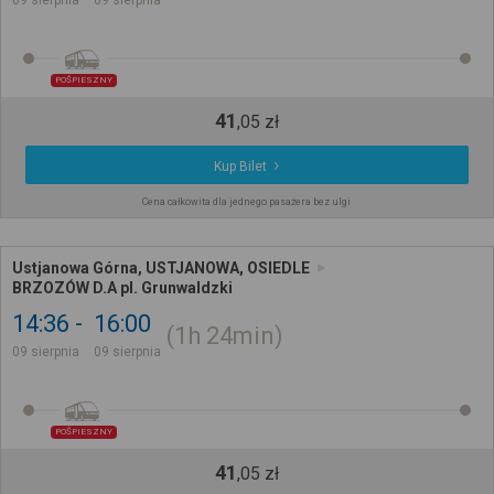
POŚPIESZNY
41
,
05
zł
Kup Bilet
Cena całkowita dla jednego pasażera bez ulgi
Ustjanowa Górna, USTJANOWA, OSIEDLE
BRZOZÓW D.A pl. Grunwaldzki
14:36
16:00
1h
24min
09 sierpnia
09 sierpnia
POŚPIESZNY
41
,
05
zł