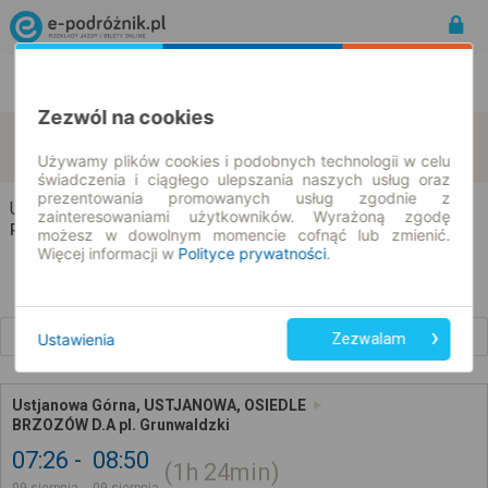
Rozkład Jazdy | Bilety
Bilety okresowe
Zezwól na cookies
Ustjanowa Górna
Brzozów
zmień kryteria
09.08.2026 | -- : --
Używamy plików cookies i podobnych technologii w celu
świadczenia i ciągłego ulepszania naszych usług oraz
prezentowania promowanych usług zgodnie z
Ustjanowa Górna → Brzozów
zainteresowaniami użytkowników. Wyrażoną zgodę
Rozkład jazdy i bilety
możesz w dowolnym momencie cofnąć lub zmienić.
Więcej informacji w
Polityce prywatności
.
Wcześniejsze połączenia
Ustawienia
Zezwalam
Ustjanowa Górna, USTJANOWA, OSIEDLE
BRZOZÓW D.A pl. Grunwaldzki
07:26
08:50
1h
24min
09 sierpnia
09 sierpnia