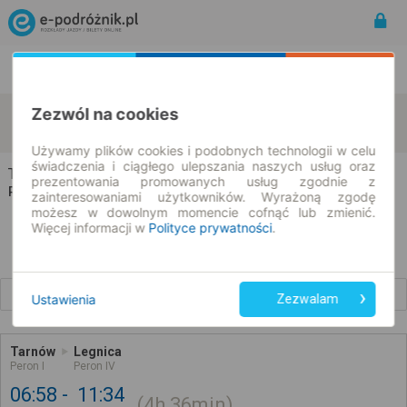
Rozkład Jazdy | Bilety
Bilety okresowe
Zezwól na cookies
Tarnów
Legnica
zmień kryteria
08.08.2026 | -- : --
Używamy plików cookies i podobnych technologii w celu
świadczenia i ciągłego ulepszania naszych usług oraz
Tarnów → Legnica
prezentowania promowanych usług zgodnie z
Rozkład jazdy i bilety
zainteresowaniami użytkowników. Wyrażoną zgodę
możesz w dowolnym momencie cofnąć lub zmienić.
Więcej informacji w
Polityce prywatności
.
Wcześniejsze połączenia
Ustawienia
Zezwalam
Tarnów
Legnica
Peron I
Peron IV
06:58
11:34
4h
36min