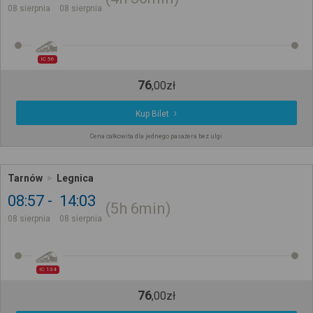
08 sierpnia
08 sierpnia
IC 56
76
,
00
zł
Kup Bilet
Cena całkowita dla jednego pasażera bez ulgi
Tarnów
Legnica
08:57
14:03
5h
6min
08 sierpnia
08 sierpnia
IC 134
76
,
00
zł