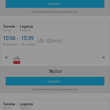
Kup Bilet
Cena całkowita dla jednego pasażera bez ulgi
Tarnów
Legnica
Peron I
Peron III
10:56
15:39
4h
43min
08 sierpnia
08 sierpnia
IC 58
76
,
00
zł
Kup Bilet
Cena całkowita dla jednego pasażera bez ulgi
Tarnów
Legnica
Peron I
Peron III