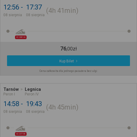
12:56
17:37
4h
41min
08 sierpnia
08 sierpnia
IC 3814
76
,
00
zł
Kup Bilet
Cena całkowita dla jednego pasażera bez ulgi
Tarnów
Legnica
Peron I
Peron IV
14:58
19:43
4h
45min
08 sierpnia
08 sierpnia
IC 3718