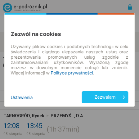
Rozkład Jazdy | Bilety
Bilety okresowe
Zezwól na cookies
Tarnogród
Przemyśl
zmień kryteria
08.08.2026 | -- : --
Używamy plików cookies i podobnych technologii w celu
świadczenia i ciągłego ulepszania naszych usług oraz
prezentowania promowanych usług zgodnie z
Tarnogród → Przemyśl
zainteresowaniami użytkowników. Wyrażoną zgodę
Rozkład jazdy i bilety
możesz w dowolnym momencie cofnąć lub zmienić.
Więcej informacji w
Polityce prywatności
.
Wcześniejsze połączenia
Ustawienia
Zezwalam
TARNOGRÓD, Rynek
PRZEMYŚL, D.A.
12:08
13:45
1h
37min
08 sierpnia
08 sierpnia