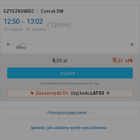
SZYSZKOWIEC
Czersk DW
12:50
13:02
12min
07 sierpnia
07 sierpnia
9
9
,
59
zł
,
31
zł
Kup Bilet
Cena całkowita dla jednego pasażera bez ulgi
Zaoszczędź 3%
Użyj kodu
LATO3
Późniejsze połączenia
Sprawdź, jak ustalamy wyniki wyszukiwania