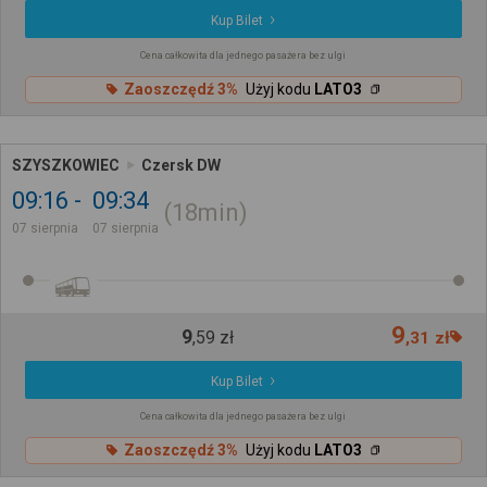
Kup Bilet
Cena całkowita dla jednego pasażera bez ulgi
Zaoszczędź 3%
Użyj kodu
LATO3
SZYSZKOWIEC
Czersk DW
09:16
09:34
18min
07 sierpnia
07 sierpnia
9
9
,
59
zł
,
31
zł
Kup Bilet
Cena całkowita dla jednego pasażera bez ulgi
Zaoszczędź 3%
Użyj kodu
LATO3