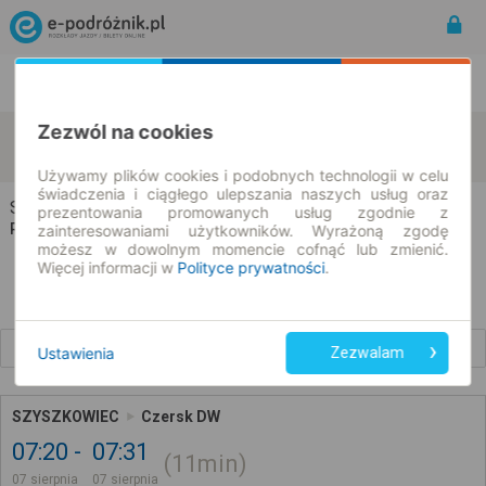
Rozkład Jazdy | Bilety
Bilety okresowe
Zezwól na cookies
Szyszkowiec
Czersk
zmień kryteria
07.08.2026 | -- : --
Używamy plików cookies i podobnych technologii w celu
świadczenia i ciągłego ulepszania naszych usług oraz
Szyszkowiec → Czersk
prezentowania promowanych usług zgodnie z
Rozkład jazdy i bilety
zainteresowaniami użytkowników. Wyrażoną zgodę
możesz w dowolnym momencie cofnąć lub zmienić.
Więcej informacji w
Polityce prywatności
.
Wcześniejsze połączenia
Ustawienia
Zezwalam
SZYSZKOWIEC
Czersk DW
07:20
07:31
11min
07 sierpnia
07 sierpnia