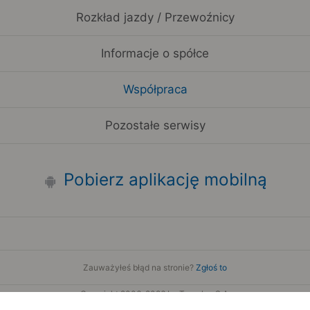
Rozkład jazdy / Przewoźnicy
Informacje o spółce
Współpraca
Pozostałe serwisy
Pobierz aplikację mobilną
Zauważyłeś błąd na stronie?
Zgłoś to
Copyright 2006-2026 by Teroplan S.A.