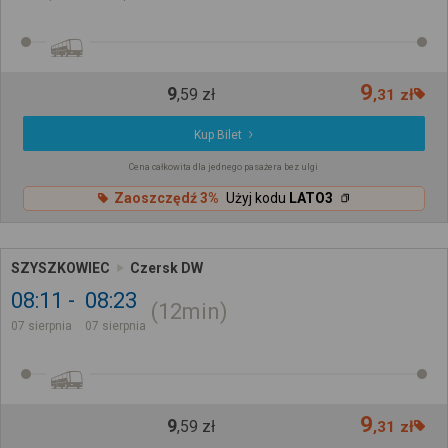
9
9
,
59
zł
,
31
zł
Kup Bilet
Cena całkowita dla jednego pasażera bez ulgi
Zaoszczędź 3%
Użyj kodu
LATO3
SZYSZKOWIEC
Czersk DW
08:11
08:23
12min
07 sierpnia
07 sierpnia
9
9
,
59
zł
,
31
zł