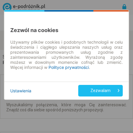
Rozkład Jazdy | Bilety
Bilety okresowe
Zezwól na cookies
Szczawno-Zdrój
Warszawa
zmień kryteria
Używamy plików cookies i podobnych technologii w celu
08.08.2026 | -- : --
świadczenia i ciągłego ulepszania naszych usług oraz
prezentowania promowanych usług zgodnie z
Szczawno-Zdrój → Warszawa
zainteresowaniami użytkowników. Wyrażoną zgodę
możesz w dowolnym momencie cofnąć lub zmienić.
Rozkład jazdy i bilety
Więcej informacji w
Polityce prywatności
.
Brak połączeń spełniających Twoje kryteria.
Ustawienia
Zezwalam
Wyszukaliśmy połączenia, które moga Cię zainteresować.
Znajdź coś dla siebie spośród poniższych propozycji.