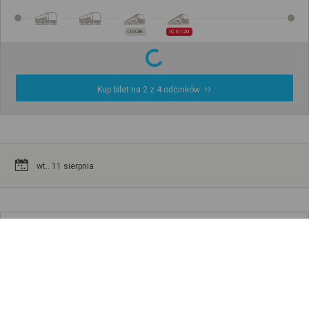
OSOB.
IC 6120
Kup bilet na 2 z 4 odcinków
wt.. 11 sierpnia
SZCZAWNO ZDRÓJ SOLICKA 8
Warszawa Zachodnia
Peron VI
07:32
16:10
8h
38min
11 sierpnia
11 sierpnia