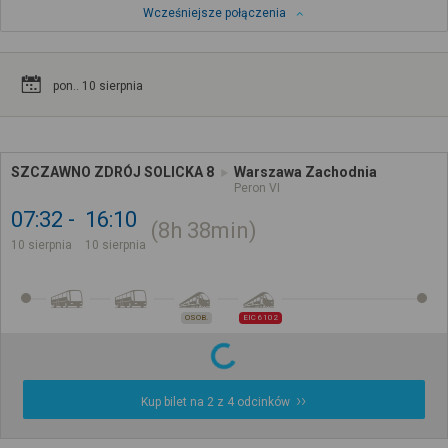
Wcześniejsze połączenia
pon.. 10 sierpnia
SZCZAWNO ZDRÓJ SOLICKA 8
Warszawa Zachodnia
Peron VI
07:32
16:10
8h
38min
10 sierpnia
10 sierpnia
OSOB.
EIC 6102
Kup bilet na 2 z 4 odcinków