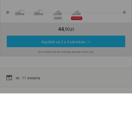
OSOB.
IC 5410
44
,
90
zł
Kup bilet na 2 z 4 odcinków
Cena całkowita dla jednego pasażera bez ulgi
wt.. 11 sierpnia
SZCZAWNO ZDRÓJ SOLICKA 8
Brzeg
Peron I
07:32
12:37
5h
5min
11 sierpnia
11 sierpnia