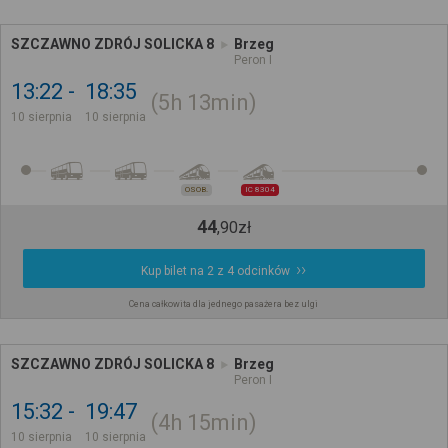
SZCZAWNO ZDRÓJ SOLICKA 8
Brzeg
Peron I
13:22
18:35
5h
13min
10 sierpnia
10 sierpnia
OSOB.
IC 8304
44
,
90
zł
Kup bilet na 2 z 4 odcinków
Cena całkowita dla jednego pasażera bez ulgi
SZCZAWNO ZDRÓJ SOLICKA 8
Brzeg
Peron I
15:32
19:47
4h
15min
10 sierpnia
10 sierpnia