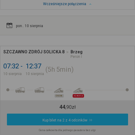
Wcześniejsze połączenia
pon.. 10 sierpnia
SZCZAWNO ZDRÓJ SOLICKA 8
Brzeg
Peron I
07:32
12:37
5h
5min
10 sierpnia
10 sierpnia
OSOB.
IC 8312
44
,
90
zł
Kup bilet na 2 z 4 odcinków
Cena całkowita dla jednego pasażera bez ulgi