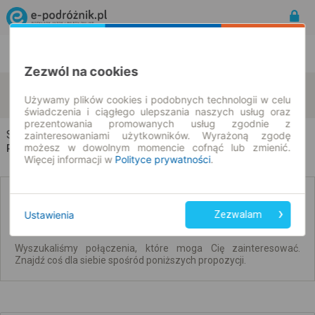
Rozkład Jazdy | Bilety
Bilety okresowe
Zezwól na cookies
Szczawno-Zdrój
Brzeg
zmień kryteria
Używamy plików cookies i podobnych technologii w celu
08.08.2026 | -- : --
świadczenia i ciągłego ulepszania naszych usług oraz
prezentowania promowanych usług zgodnie z
Szczawno-Zdrój → Brzeg
zainteresowaniami użytkowników. Wyrażoną zgodę
możesz w dowolnym momencie cofnąć lub zmienić.
Rozkład jazdy i bilety
Więcej informacji w
Polityce prywatności
.
Brak połączeń spełniających Twoje kryteria.
Ustawienia
Zezwalam
Wyszukaliśmy połączenia, które moga Cię zainteresować.
Znajdź coś dla siebie spośród poniższych propozycji.