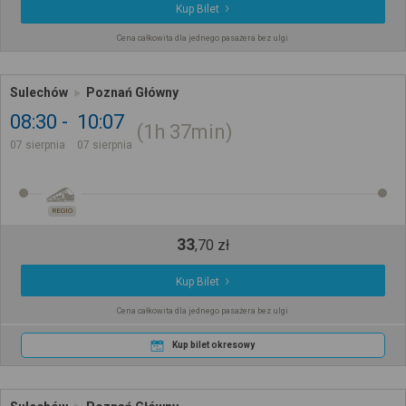
Kup Bilet
Cena całkowita dla jednego pasażera bez ulgi
Sulechów
Poznań Główny
08:30
10:07
1h
37min
07 sierpnia
07 sierpnia
REGIO
33
,
70
zł
Kup Bilet
Cena całkowita dla jednego pasażera bez ulgi
Kup bilet okresowy