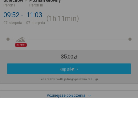
Sulechów
Poznań Główny
Peron I
Peron III
09:52
11:03
1h
11min
07 sierpnia
07 sierpnia
IC 7504
35
,
00
zł
Kup Bilet
Cena całkowita dla jednego pasażera bez ulgi
Późniejsze połączenia
Sprawdź, jak ustalamy wyniki wyszukiwania