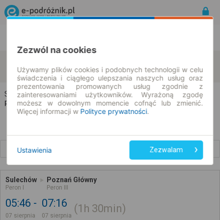
Rozkład Jazdy | Bilety
Bilety okresowe
Zezwól na cookies
Sulechów
Poznań
zmień kryteria
Używamy plików cookies i podobnych technologii w celu
07.08.2026 | -- : --
świadczenia i ciągłego ulepszania naszych usług oraz
prezentowania promowanych usług zgodnie z
Sulechów → Poznań
zainteresowaniami użytkowników. Wyrażoną zgodę
możesz w dowolnym momencie cofnąć lub zmienić.
Rozkład jazdy i bilety
Więcej informacji w
Polityce prywatności
.
Wcześniejsze połączenia
Ustawienia
Zezwalam
Sulechów
Poznań Główny
Peron I
Peron III
05:46
07:16
1h
30min
07 sierpnia
07 sierpnia