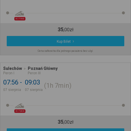
IC 7160
35
,
00
zł
Kup Bilet
Cena całkowita dla jednego pasażera bez ulgi
Sulechów
Poznań Główny
Peron I
Peron III
07:56
09:03
1h
7min
07 sierpnia
07 sierpnia
IC 7204
35
,
00
zł