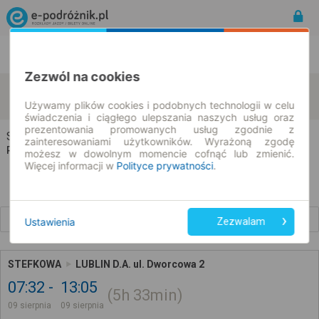
Rozkład Jazdy | Bilety
Bilety okresowe
Zezwól na cookies
Stefkowa
Lublin
zmień kryteria
09.08.2026 | -- : --
Używamy plików cookies i podobnych technologii w celu
świadczenia i ciągłego ulepszania naszych usług oraz
prezentowania promowanych usług zgodnie z
Stefkowa → Lublin
zainteresowaniami użytkowników. Wyrażoną zgodę
Rozkład jazdy i bilety
możesz w dowolnym momencie cofnąć lub zmienić.
Więcej informacji w
Polityce prywatności
.
Wcześniejsze połączenia
Ustawienia
Zezwalam
STEFKOWA
LUBLIN D.A. ul. Dworcowa 2
07:32
13:05
5h
33min
09 sierpnia
09 sierpnia