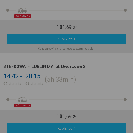
POŚPIESZNY
101
,
69
zł
Kup Bilet
Cena całkowita dla jednego pasażera bez ulgi
STEFKOWA
LUBLIN D.A. ul. Dworcowa 2
14:42
20:15
5h
33min
09 sierpnia
09 sierpnia
POŚPIESZNY
101
,
69
zł
Kup Bilet