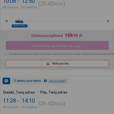
10:08
12:50
2h
42min
08 sierpnia
08 sierpnia
ADRES-ADRES
159
,
99
zł
Opłata początkowa
Podaj adresy i sprawdź łączną cenę
Do opłaty początkowej zostanie doliczona spersonalizowana opłata ustalana na podstawie podany
Wyślij paczkę
Z adresu pod adres
Jak to działa?
Stawki, Twój adres
Piła, Twój adres
11:28
14:10
2h
42min
08 sierpnia
08 sierpnia