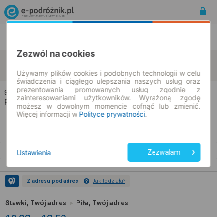
Rozkład Jazdy | Bilety
Bilety okresowe
Zezwól na cookies
Stawki
Piła
zmień kryteria
08.08.2026 | -- : --
Używamy plików cookies i podobnych technologii w celu
świadczenia i ciągłego ulepszania naszych usług oraz
prezentowania promowanych usług zgodnie z
Stawki → Piła
zainteresowaniami użytkowników. Wyrażoną zgodę
Rozkład jazdy i bilety
możesz w dowolnym momencie cofnąć lub zmienić.
Więcej informacji w
Polityce prywatności
.
Wcześniejsze połączenia
Ustawienia
Zezwalam
Z adresu pod adres
Jak to działa?
Stawki, Twój adres
Piła, Twój adres