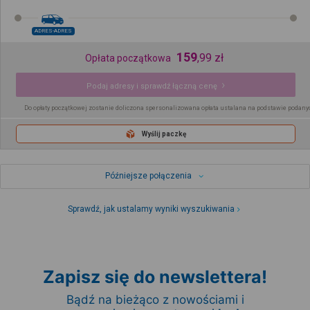
ADRES-ADRES
159
,
99
zł
Opłata początkowa
Podaj adresy i sprawdź łączną cenę
Do opłaty początkowej zostanie doliczona spersonalizowana opłata ustalana na podstawie podany
Wyślij paczkę
Późniejsze połączenia
Sprawdź, jak ustalamy wyniki wyszukiwania
Zapisz się do newslettera!
Bądź na bieżąco z nowościami i