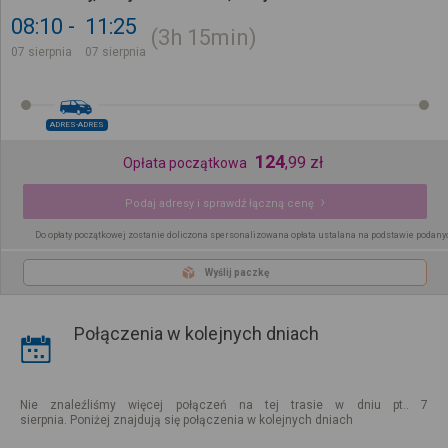
08:10
11:25
3h
15min
07 sierpnia
07 sierpnia
ADRES-ADRES
124
,
99
zł
Opłata początkowa
Podaj adresy i sprawdź łączną cenę
Do opłaty początkowej zostanie doliczona spersonalizowana opłata ustalana na podstawie podany
Wyślij paczkę
Połączenia w kolejnych dniach
Nie znaleźliśmy więcej połączeń na tej trasie w dniu pt.. 7
sierpnia. Poniżej znajdują się połączenia w kolejnych dniach