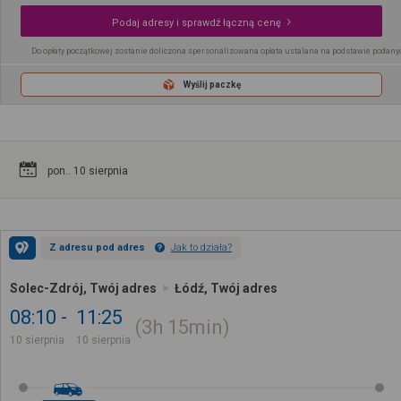
Podaj adresy i sprawdź łączną cenę
Do opłaty początkowej zostanie doliczona spersonalizowana opłata ustalana na podstawie podany
Wyślij paczkę
pon.. 10 sierpnia
Z adresu pod adres
Jak to działa?
Solec-Zdrój, Twój adres
Łódź, Twój adres
08:10
11:25
3h
15min
10 sierpnia
10 sierpnia