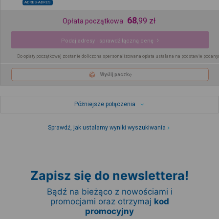
ADRES-ADRES
68
,
99
zł
Opłata początkowa
Podaj adresy i sprawdź łączną cenę
Do opłaty początkowej zostanie doliczona spersonalizowana opłata ustalana na podstawie podany
Wyślij paczkę
Późniejsze połączenia
Sprawdź, jak ustalamy wyniki wyszukiwania
Zapisz się do newslettera!
Bądź na bieżąco z nowościami i
promocjami oraz otrzymaj
kod
promocyjny