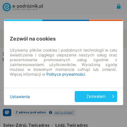
Rozkład Jazdy | Bilety
Bilety okresowe
Solec-Zdrój
Łódź
Zezwól na cookies
zmień kryteria
07.08.2026 | -- : --
Używamy plików cookies i podobnych technologii w celu
Solec-Zdrój → Łódź
świadczenia i ciągłego ulepszania naszych usług oraz
prezentowania promowanych usług zgodnie z
Rozkład jazdy i bilety
zainteresowaniami użytkowników. Wyrażoną zgodę
możesz w dowolnym momencie cofnąć lub zmienić.
Więcej informacji w
Polityce prywatności
.
Wcześniejsze połączenia
Ustawienia
Zezwalam
Z adresu pod adres
Jak to działa?
Solec-Zdrój, Twój adres
Łódź, Twój adres