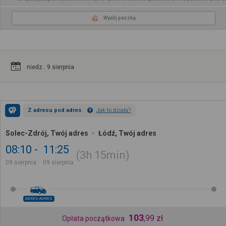
Wyślij paczkę
niedz.. 9 sierpnia
Z adresu pod adres
Jak to działa?
Solec-Zdrój, Twój adres
Łódź, Twój adres
08:10
11:25
3h
15min
09 sierpnia
09 sierpnia
ADRES-ADRES
103
,
99
zł
Opłata początkowa