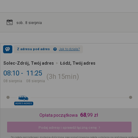
sob.. 8 sierpnia
Z adresu pod adres
Jak to działa?
Solec-Zdrój, Twój adres
Łódź, Twój adres
08:10
11:25
3h
15min
08 sierpnia
08 sierpnia
ADRES-ADRES
68
,
99
zł
Opłata początkowa
Podaj adresy i sprawdź łączną cenę
Do opłaty początkowej zostanie doliczona spersonalizowana opłata ustalana na podstawie podany