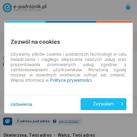
Rozkład Jazdy | Bilety
Bilety okresowe
Skwierzyna
Wałcz
Zezwól na cookies
zmień kryteria
10.08.2026 | -- : --
Używamy plików cookies i podobnych technologii w celu
Skwierzyna → Wałcz
świadczenia i ciągłego ulepszania naszych usług oraz
prezentowania promowanych usług zgodnie z
Rozkład jazdy i bilety
zainteresowaniami użytkowników. Wyrażoną zgodę
możesz w dowolnym momencie cofnąć lub zmienić.
Więcej informacji w
Polityce prywatności
.
Wcześniejsze połączenia
Ustawienia
Zezwalam
Z adresu pod adres
Jak to działa?
Skwierzyna, Twój adres
Wałcz, Twój adres