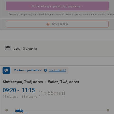
Podaj adresy i sprawdź łączną cenę
Do opłaty początkowej zostanie doliczona spersonalizowana opłata ustalana na podstawie podany
Wyślij paczkę
czw.. 13 sierpnia
Z adresu pod adres
Jak to działa?
Skwierzyna, Twój adres
Wałcz, Twój adres
09:20
11:15
1h
55min
13 sierpnia
13 sierpnia