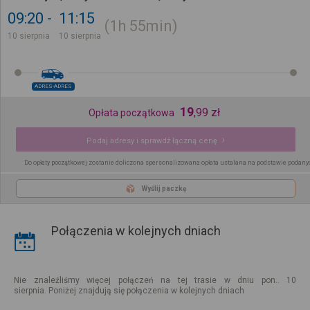
09:20
11:15
1h
55min
10 sierpnia
10 sierpnia
ADRES-ADRES
19
,
99
zł
Opłata początkowa
Podaj adresy i sprawdź łączną cenę
Do opłaty początkowej zostanie doliczona spersonalizowana opłata ustalana na podstawie podany
Wyślij paczkę
Połączenia w kolejnych dniach
Nie znaleźliśmy więcej połączeń na tej trasie w dniu pon.. 10
sierpnia. Poniżej znajdują się połączenia w kolejnych dniach