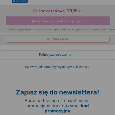
ADRES-ADRES
19
,
99
zł
Opłata początkowa
Podaj adresy i sprawdź łączną cenę
Do opłaty początkowej zostanie doliczona spersonalizowana opłata ustalana na podstawie podany
Wyślij paczkę
Późniejsze połączenia
Sprawdź, jak ustalamy wyniki wyszukiwania
Zapisz się do newslettera!
Bądź na bieżąco z nowościami i
promocjami oraz otrzymaj
kod
promocyjny