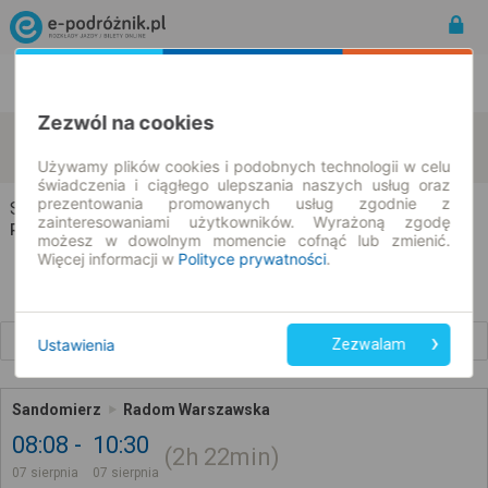
Rozkład Jazdy | Bilety
Bilety okresowe
Zezwól na cookies
Sandomierz
Radom
zmień kryteria
07.08.2026 | -- : --
Używamy plików cookies i podobnych technologii w celu
świadczenia i ciągłego ulepszania naszych usług oraz
prezentowania promowanych usług zgodnie z
Sandomierz → Radom
zainteresowaniami użytkowników. Wyrażoną zgodę
Rozkład jazdy i bilety
możesz w dowolnym momencie cofnąć lub zmienić.
Więcej informacji w
Polityce prywatności
.
Wcześniejsze połączenia
Ustawienia
Zezwalam
Sandomierz
Radom Warszawska
08:08
10:30
2h
22min
07 sierpnia
07 sierpnia