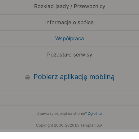
Rozkład jazdy / Przewoźnicy
Informacje o spółce
Współpraca
Pozostałe serwisy
Pobierz aplikację mobilną
Zauważyłeś błąd na stronie?
Zgłoś to
Copyright 2006-2026 by Teroplan S.A.
Serwis używa danych GeoLite2 stworzonych przez firmę