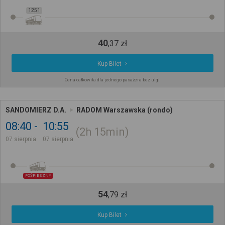
1251
40
,
37
zł
Kup Bilet
Cena całkowita dla jednego pasażera bez ulgi
SANDOMIERZ D.A.
RADOM Warszawska (rondo)
08:40
10:55
2h
15min
07 sierpnia
07 sierpnia
POŚPIESZNY
54
,
79
zł
Kup Bilet