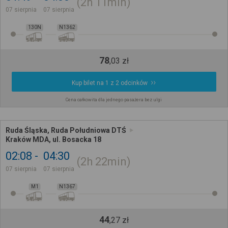
2h
11min
07 sierpnia
07 sierpnia
130N
N1362
78
,
03
zł
Kup bilet na 1 z 2 odcinków
Cena całkowita dla jednego pasażera bez ulgi
Ruda Śląska, Ruda Południowa DTŚ
Kraków MDA, ul. Bosacka 18
02:08
04:30
2h
22min
07 sierpnia
07 sierpnia
M1
N1367
44
,
27
zł