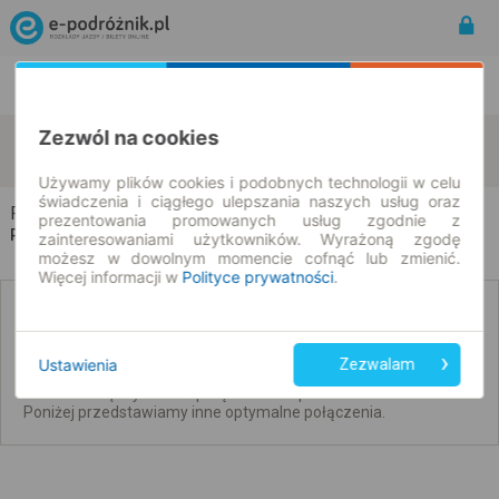
Rozkład Jazdy | Bilety
Bilety okresowe
Zezwól na cookies
Ruda Śląska
Kraków
zmień kryteria
07.08.2026 | -- : --
Używamy plików cookies i podobnych technologii w celu
świadczenia i ciągłego ulepszania naszych usług oraz
Ruda Śląska → Kraków
prezentowania promowanych usług zgodnie z
Rozkład jazdy i bilety
zainteresowaniami użytkowników. Wyrażoną zgodę
możesz w dowolnym momencie cofnąć lub zmienić.
Więcej informacji w
Polityce prywatności
.
Brak połączeń bezpośrednich. Sprawdź
połączenia z przesiadkami.
Ustawienia
Zezwalam
Nie udało się wyszukać połączeń bez przesiadek na ten dzień.
Poniżej przedstawiamy inne optymalne połączenia.