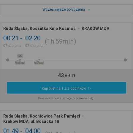
Wcześniejsze połączenia
Ruda Śląska, Koszutka Kino Kosmos
KRAKÓW MDA
00:21
02:20
1h
59min
07 sierpnia
07 sierpnia
50
43
,
89
zł
Kup bilet na 1 z 2 odcinków
Cena całkowita dla jednego pasażera bez ulgi
Ruda Śląska, Kochłowice Park Pamięci
Kraków MDA, ul. Bosacka 18
01:49
04:00