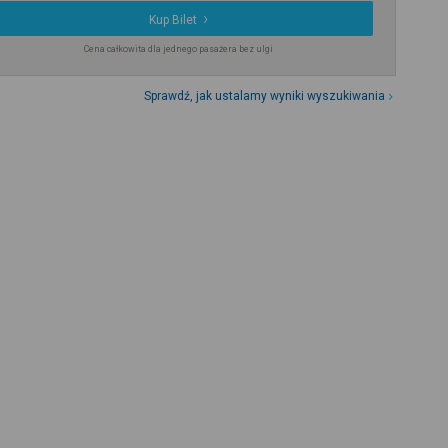
Kup Bilet
Cena całkowita dla jednego pasażera bez ulgi
Sprawdź, jak ustalamy wyniki wyszukiwania