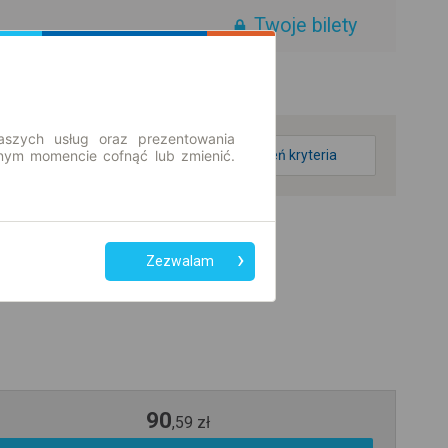
Twoje bilety
aszych usług oraz prezentowania
ym momencie cofnąć lub zmienić.
zmień kryteria
Zezwalam
90
,
59
zł