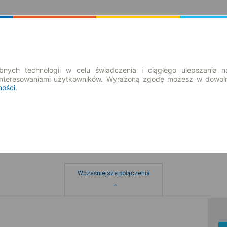
Rozkład Jazdy | Bilety
Bilety okresowe
nych technologii w celu świadczenia i ciągłego ulepszania n
interesowaniami użytkowników. Wyrażoną zgodę możesz w dowoln
ności
.
Wcześniejsze połączenia