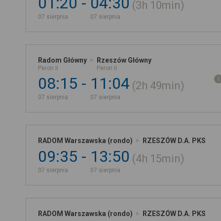
01:20
04:30
3h
10min
07 sierpnia
07 sierpnia
Radom Główny
Rzeszów Główny
Peron II
Peron II
08:15
11:04
2h
49min
07 sierpnia
07 sierpnia
RADOM Warszawska (rondo)
RZESZÓW D.A. PKS
09:35
13:50
4h
15min
07 sierpnia
07 sierpnia
RADOM Warszawska (rondo)
RZESZÓW D.A. PKS