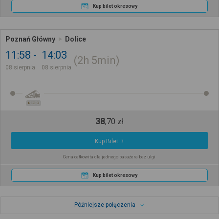
Kup bilet okresowy
Poznań Główny
Dolice
11:58
14:03
2h
5min
08 sierpnia
08 sierpnia
REGIO
38
,
70
zł
Kup Bilet
Cena całkowita dla jednego pasażera bez ulgi
Kup bilet okresowy
Późniejsze połączenia