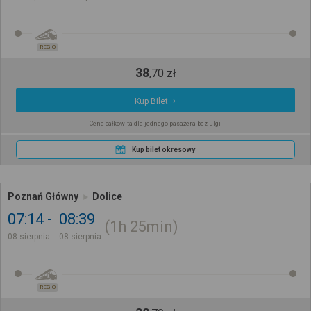
REGIO
38
,
70
zł
Kup Bilet
Cena całkowita dla jednego pasażera bez ulgi
Kup bilet okresowy
Poznań Główny
Dolice
07:14
08:39
1h
25min
08 sierpnia
08 sierpnia
REGIO