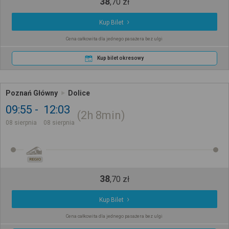
38
,
70
zł
Kup Bilet
Cena całkowita dla jednego pasażera bez ulgi
Kup bilet okresowy
Poznań Główny
Dolice
09:55
12:03
2h
8min
08 sierpnia
08 sierpnia
REGIO
38
,
70
zł
Kup Bilet
Cena całkowita dla jednego pasażera bez ulgi