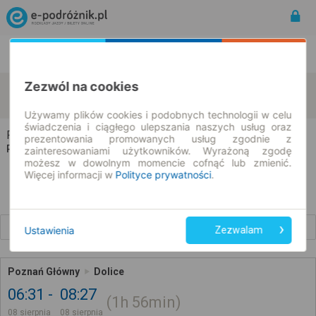
Rozkład Jazdy | Bilety
Bilety okresowe
Zezwól na cookies
Poznań
Dolice
zmień kryteria
08.08.2026 | -- : --
Używamy plików cookies i podobnych technologii w celu
świadczenia i ciągłego ulepszania naszych usług oraz
Poznań → Dolice
prezentowania promowanych usług zgodnie z
Rozkład jazdy i bilety
zainteresowaniami użytkowników. Wyrażoną zgodę
możesz w dowolnym momencie cofnąć lub zmienić.
Więcej informacji w
Polityce prywatności
.
Wcześniejsze połączenia
Ustawienia
Zezwalam
Poznań Główny
Dolice
06:31
08:27
1h
56min
08 sierpnia
08 sierpnia