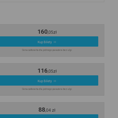
160
,
05
zł
Kup Bilety
Cena całkowita dla jednego pasażera bez ulgi
116
,
05
zł
Kup Bilety
Cena całkowita dla jednego pasażera bez ulgi
88
,
04
zł