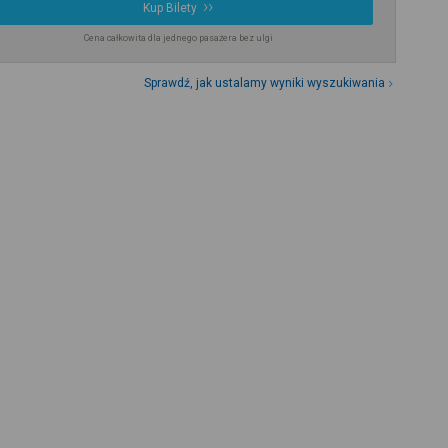
Kup Bilety
Cena całkowita dla jednego pasażera bez ulgi
Sprawdź, jak ustalamy wyniki wyszukiwania