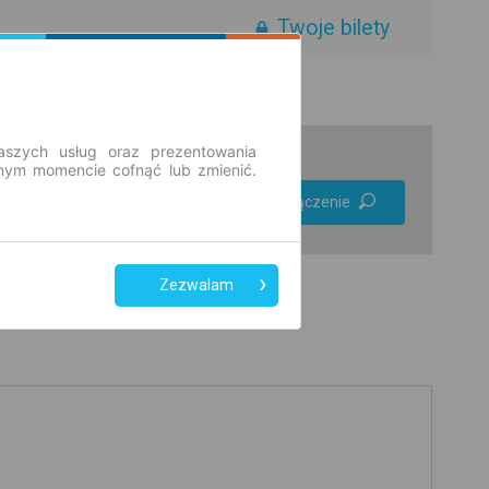
Twoje bilety
aszych usług oraz prezentowania
ym momencie cofnąć lub zmienić.
Preferuj bez
Znajdź połączenie
przesiadek
Tylko bilet online
Zezwalam