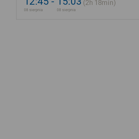
12:45
15:03
2h
18min
08 sierpnia
08 sierpnia