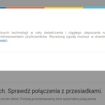
Rozkład Jazdy | Bilety
Bilety okresowe
nych technologii w celu świadczenia i ciągłego ulepszania n
interesowaniami użytkowników. Wyrażoną zgodę możesz w dowoln
ności
.
so. 8 sie.
-- : --
h. Sprawdź połączenia z przesiadkami.
 na ten dzień. Poniżej przedstawiamy inne optymalne połączenia.