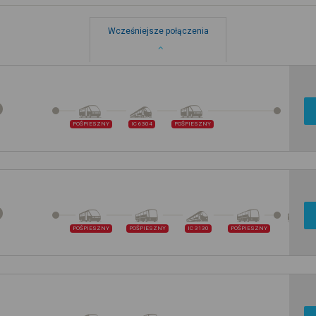
Wcześniejsze połączenia
POŚPIESZNY
IC 6304
POŚPIESZNY
POŚPIESZNY
POŚPIESZNY
IC 3130
POŚPIESZNY