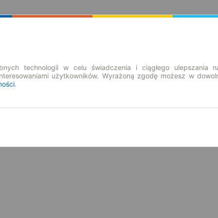
Rozkład Jazdy | Bilety
Bilety okresowe
nych technologii w celu świadczenia i ciągłego ulepszania n
interesowaniami użytkowników. Wyrażoną zgodę możesz w dowoln
ności
.
pt. 7 sie.
-- : --
h. Sprawdź połączenia z przesiadkami.
 na ten dzień. Poniżej przedstawiamy inne optymalne połączenia.