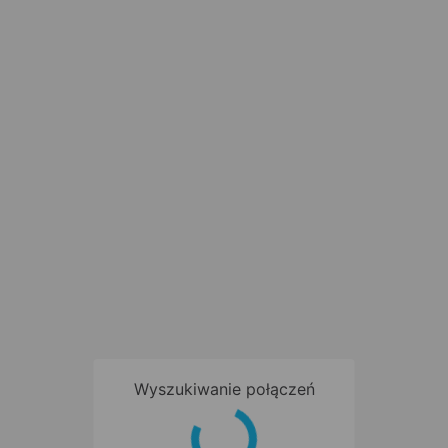
Wcześniejsze połączenia
POŚPIESZNY
IC 3810
OSOB.
PRZYŚPIESZONY
IC 58