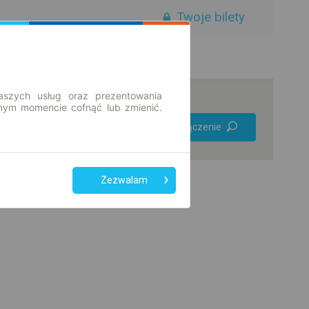
Twoje bilety
aszych usług oraz prezentowania
ym momencie cofnąć lub zmienić.
Preferuj bez
Znajdź połączenie
przesiadek
Tylko bilet online
Zezwalam