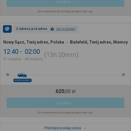
Kup Bilet
Cena całkowita dla jednego pasażera bez ulgi
Z adresu pod adres
Jak to działa?
Nowy Sącz, Twój adres, Polska
Bielefeld, Twój adres, Niemcy
12:40
02:00
13h
20min
07 sierpnia
08 sierpnia
ADRES-ADRES
620
,
00
zł
Kup Bilet
Cena całkowita dla jednego pasażera bez ulgi
Późniejsze połączenia