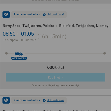
Z adresu pod adres
Jak to działa?
Nowy Sącz, Twój adres, Polska
Bielefeld, Twój adres, Niemcy
08:50
01:05
16h
15min
07 sierpnia
08 sierpnia
ADRES-ADRES
630
,
00
zł
Kup Bilet
Cena całkowita dla jednego pasażera bez ulgi
Z adresu pod adres
Jak to działa?