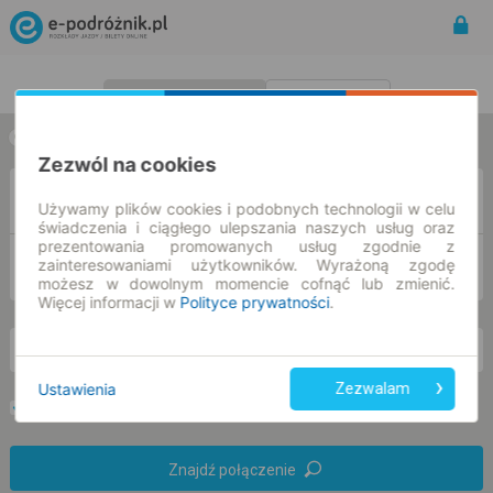
Rozkład Jazdy | Bilety
Bilety okresowe
w jedną stronę
w obie strony
Zezwól na cookies
Z
Używamy plików cookies i podobnych technologii w celu
świadczenia i ciągłego ulepszania naszych usług oraz
prezentowania promowanych usług zgodnie z
DO
zainteresowaniami użytkowników. Wyrażoną zgodę
możesz w dowolnym momencie cofnąć lub zmienić.
Więcej informacji w
Polityce prywatności
.
pt. 7 sie.
-- : --
Ustawienia
Zezwalam
Preferuj bez przesiadek
Tylko bilet online
Znajdź połączenie