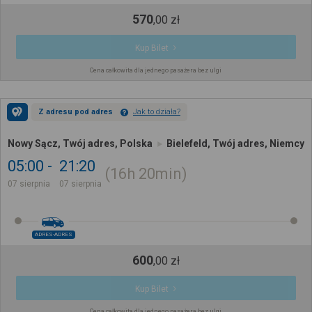
570
,
00
zł
Kup Bilet
Cena całkowita dla jednego pasażera bez ulgi
Z adresu pod adres
Jak to działa?
Nowy Sącz, Twój adres, Polska
Bielefeld, Twój adres, Niemcy
05:00
21:20
16h
20min
07 sierpnia
07 sierpnia
ADRES-ADRES
600
,
00
zł
Kup Bilet
Cena całkowita dla jednego pasażera bez ulgi