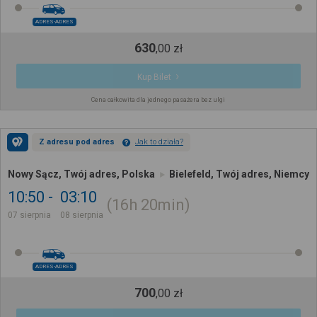
ADRES-ADRES
630
,
00
zł
Kup Bilet
Cena całkowita dla jednego pasażera bez ulgi
Z adresu pod adres
Jak to działa?
Nowy Sącz, Twój adres, Polska
Bielefeld, Twój adres, Niemcy
10:50
03:10
16h
20min
07 sierpnia
08 sierpnia
ADRES-ADRES
700
,
00
zł