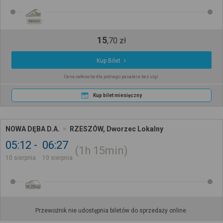
REGIO
15
,
70
zł
Kup Bilet
Cena całkowita dla jednego pasażera bez ulgi
Kup bilet miesięczny
NOWA DĘBA D.A.
RZESZÓW, Dworzec Lokalny
05:12
06:27
1h
15min
10 sierpnia
10 sierpnia
Przewoźnik nie udostępnia biletów do sprzedaży online.