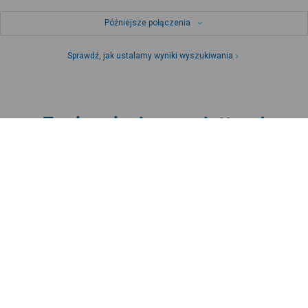
Późniejsze połączenia
Sprawdź, jak ustalamy wyniki wyszukiwania
Zapisz się do newslettera!
Bądź na bieżąco z nowościami i
promocjami oraz otrzymaj
kod
promocyjny
Zapisz się
Pomoc