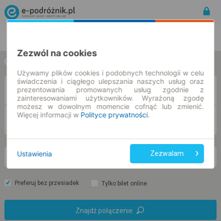
Rozkład Jazdy | Bilety
Bilety okresowe
Zezwól na cookies
w jedną stronę
w obie strony
Używamy plików cookies i podobnych technologii w celu
świadczenia i ciągłego ulepszania naszych usług oraz
Z
prezentowania promowanych usług zgodnie z
zainteresowaniami użytkowników. Wyrażoną zgodę
możesz w dowolnym momencie cofnąć lub zmienić.
Więcej informacji w
Polityce prywatności
.
DO
Ustawienia
Zezwalam
pn. 10 sie.
-- : --
Preferuj bez przesiadek
Tylko bilet online
Znajdź połączenie