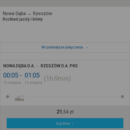
Nowa Dęba → Rzeszów
Rozkład jazdy i bilety
Wcześniejsze połączenia
NOWA DĘBA D.A.
RZESZÓW D.A. PKS
00:05
01:05
1h
0min
10 sierpnia
10 sierpnia
21
,
54
zł
Kup Bilet