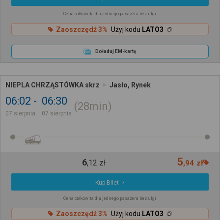
Cena całkowita dla jednego pasażera bez ulgi
Zaoszczędź 3%
Użyj kodu
LATO3
Doładuj EM-kartę
NIEPLA CHRZĄSTÓWKA skrz
Jasło, Rynek
06:02
06:30
28min
07 sierpnia
07 sierpnia
5
6
,
12
zł
,
94
zł
Kup Bilet
Cena całkowita dla jednego pasażera bez ulgi
Zaoszczędź 3%
Użyj kodu
LATO3