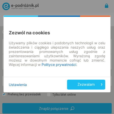
Rozkład Jazdy | Bilety
Bilety okresowe
Zezwól na cookies
w jedną stronę
w obie strony
Używamy plików cookies i podobnych technologii w celu
Z
świadczenia i ciągłego ulepszania naszych usług oraz
prezentowania promowanych usług zgodnie z
zainteresowaniami użytkowników. Wyrażoną zgodę
możesz w dowolnym momencie cofnąć lub zmienić.
DO
Więcej informacji w
Polityce prywatności
.
pt. 7 sie.
-- : --
Ustawienia
Zezwalam
Preferuj bez przesiadek
Tylko bilet online
Znajdź połączenie