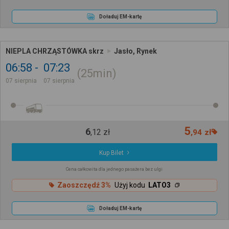
Doładuj EM-kartę
NIEPLA CHRZĄSTÓWKA skrz
Jasło, Rynek
06:58
07:23
25min
07 sierpnia
07 sierpnia
5
6
,
12
zł
,
94
zł
Kup Bilet
Cena całkowita dla jednego pasażera bez ulgi
Zaoszczędź 3%
Użyj kodu
LATO3
Doładuj EM-kartę