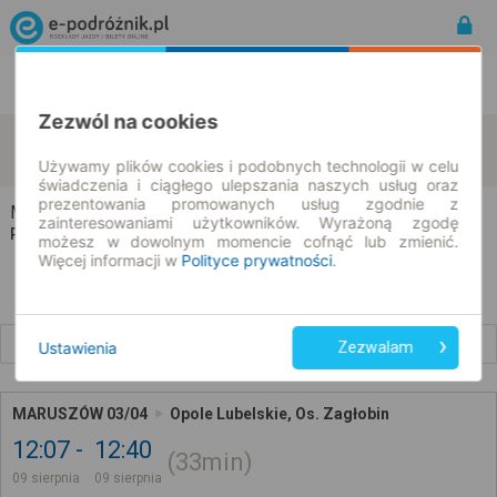
Rozkład Jazdy | Bilety
Bilety okresowe
Zezwól na cookies
Maruszów
Opole Lubelskie
zmień kryteria
09.08.2026 | -- : --
Używamy plików cookies i podobnych technologii w celu
świadczenia i ciągłego ulepszania naszych usług oraz
prezentowania promowanych usług zgodnie z
Maruszów → Opole Lubelskie
zainteresowaniami użytkowników. Wyrażoną zgodę
Rozkład jazdy i bilety
możesz w dowolnym momencie cofnąć lub zmienić.
Więcej informacji w
Polityce prywatności
.
Wcześniejsze połączenia
Ustawienia
Zezwalam
MARUSZÓW 03/04
Opole Lubelskie, Os. Zagłobin
12:07
12:40
33min
09 sierpnia
09 sierpnia