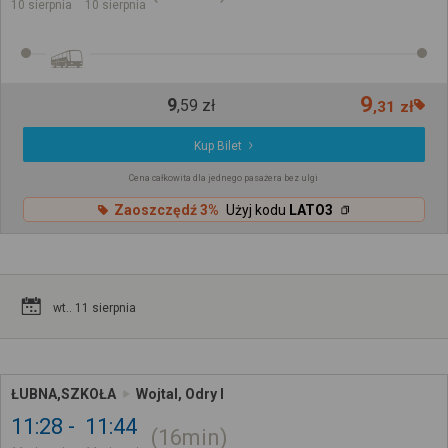
10 sierpnia
10 sierpnia
9
9
,
59
zł
,
31
zł
Kup Bilet
Cena całkowita dla jednego pasażera bez ulgi
Zaoszczędź 3%
Użyj kodu
LATO3
wt.. 11 sierpnia
ŁUBNA,SZKOŁA
Wojtal, Odry I
11:28
11:44
16min