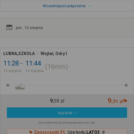
Wcześniejsze połączenia
pon.. 10 sierpnia
ŁUBNA,SZKOŁA
Wojtal, Odry I
11:28
11:44
16min
10 sierpnia
10 sierpnia
9
9
,
59
zł
,
31
zł
Kup Bilet
Cena całkowita dla jednego pasażera bez ulgi
Zaoszczędź 3%
Użyj kodu
LATO3