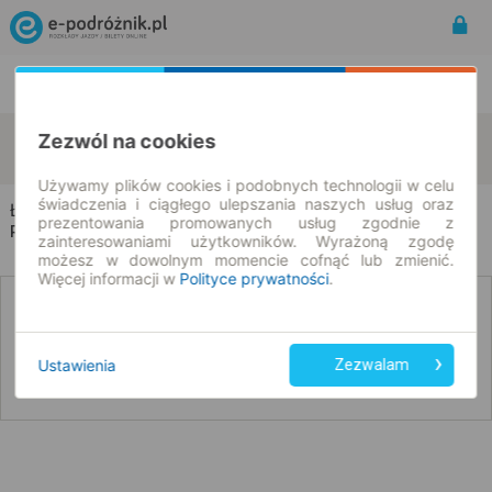
Rozkład Jazdy | Bilety
Bilety okresowe
Łubna
Wojtal
Zezwól na cookies
zmień kryteria
08.08.2026 | -- : --
Używamy plików cookies i podobnych technologii w celu
świadczenia i ciągłego ulepszania naszych usług oraz
Łubna → Wojtal
prezentowania promowanych usług zgodnie z
Rozkład jazdy i bilety
zainteresowaniami użytkowników. Wyrażoną zgodę
możesz w dowolnym momencie cofnąć lub zmienić.
Więcej informacji w
Polityce prywatności
.
Nie znaleźliśmy połączeń na podany dzień
Ustawienia
Zezwalam
Poniżej przedstawiamy dostępne połączenia z innych dat