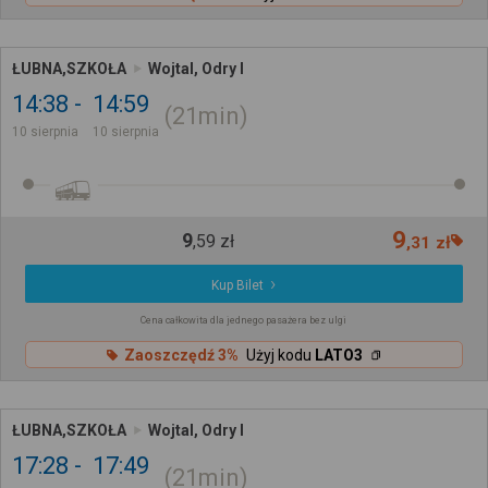
ŁUBNA,SZKOŁA
Wojtal, Odry I
14:38
14:59
21min
10 sierpnia
10 sierpnia
9
9
,
59
zł
,
31
zł
Kup Bilet
Cena całkowita dla jednego pasażera bez ulgi
Zaoszczędź 3%
Użyj kodu
LATO3
ŁUBNA,SZKOŁA
Wojtal, Odry I
17:28
17:49
21min