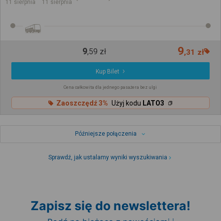
11 sierpnia
11 sierpnia
9
9
,
59
zł
,
31
zł
Kup Bilet
Cena całkowita dla jednego pasażera bez ulgi
Zaoszczędź 3%
Użyj kodu
LATO3
Późniejsze połączenia
Sprawdź, jak ustalamy wyniki wyszukiwania
Zapisz się do newslettera!