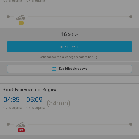
07 sierpnia
07 sierpnia
IR
16
,
50
zł
Kup Bilet
Cena całkowita dla jednego pasażera bez ulgi
Kup bilet okresowy
Łódź Fabryczna
Rogów
04:35
05:09
34min
07 sierpnia
07 sierpnia
ŁKA