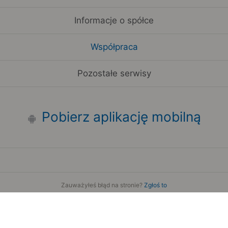
Informacje o spółce
Współpraca
Pozostałe serwisy
Pobierz aplikację mobilną
Zauważyłeś błąd na stronie?
Zgłoś to
Copyright 2006-2026 by Teroplan S.A.
Serwis używa danych GeoLite2 stworzonych przez firmę