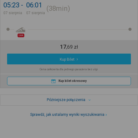
05:23
06:01
38min
07 sierpnia
07 sierpnia
ŁKA
17
,
69
zł
Kup Bilet
Cena całkowita dla jednego pasażera bez ulgi
Kup bilet okresowy
Późniejsze połączenia
Sprawdź, jak ustalamy wyniki wyszukiwania