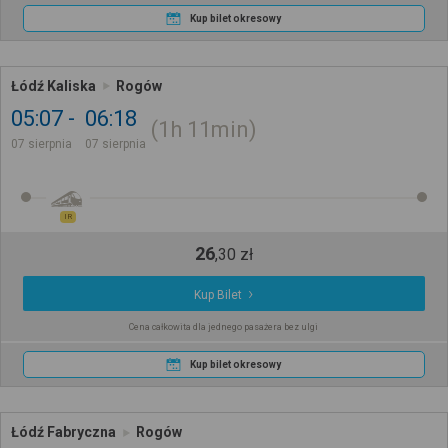
Kup bilet okresowy
Łódź Kaliska
Rogów
05:07
06:18
1h
11min
07 sierpnia
07 sierpnia
IR
26
,
30
zł
Kup Bilet
Cena całkowita dla jednego pasażera bez ulgi
Kup bilet okresowy
Łódź Fabryczna
Rogów