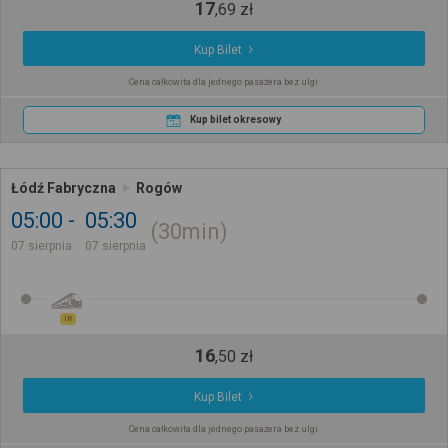
17
,
69
zł
Kup Bilet
Cena całkowita dla jednego pasażera bez ulgi
Kup bilet okresowy
Łódź Fabryczna
Rogów
05:00
05:30
30min
07 sierpnia
07 sierpnia
IR
16
,
50
zł
Kup Bilet
Cena całkowita dla jednego pasażera bez ulgi