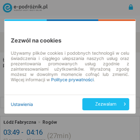
Rozkład Jazdy | Bilety
Bilety okresowe
Łódź
Rogów
Zezwól na cookies
zmień kryteria
07.08.2026 | -- : --
Używamy plików cookies i podobnych technologii w celu
świadczenia i ciągłego ulepszania naszych usług oraz
Łódź → Rogów
prezentowania promowanych usług zgodnie z
Rozkład jazdy i bilety
zainteresowaniami użytkowników. Wyrażoną zgodę
możesz w dowolnym momencie cofnąć lub zmienić.
Więcej informacji w
Polityce prywatności
.
Wcześniejsze połączenia
Ustawienia
Zezwalam
Łódź Fabryczna
Rogów
03:49
04:16
27min