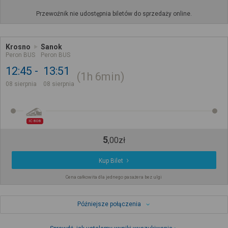
Przewoźnik nie udostępnia biletów do sprzedaży online.
Krosno
Sanok
Peron BUS
Peron BUS
12:45
13:51
1h
6min
08 sierpnia
08 sierpnia
IC 808
5
,
00
zł
Kup Bilet
Cena całkowita dla jednego pasażera bez ulgi
Późniejsze połączenia