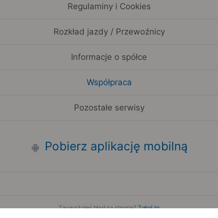
Regulaminy i Cookies
Rozkład jazdy / Przewoźnicy
Informacje o spółce
Współpraca
Pozostałe serwisy
Pobierz aplikację mobilną
Zauważyłeś błąd na stronie?
Zgłoś to