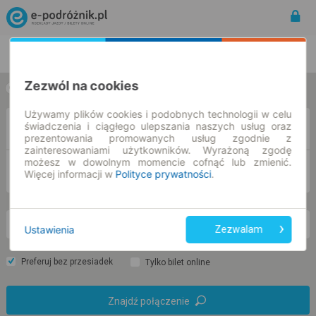
Rozkład Jazdy | Bilety
Bilety okresowe
Zezwól na cookies
w jedną stronę
w obie strony
Używamy plików cookies i podobnych technologii w celu
świadczenia i ciągłego ulepszania naszych usług oraz
Z
prezentowania promowanych usług zgodnie z
zainteresowaniami użytkowników. Wyrażoną zgodę
możesz w dowolnym momencie cofnąć lub zmienić.
DO
Więcej informacji w
Polityce prywatności
.
so. 8 sie.
-- : --
Ustawienia
Zezwalam
Preferuj bez przesiadek
Tylko bilet online
Znajdź połączenie