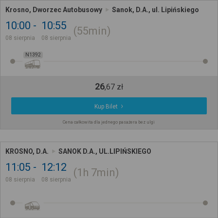
Krosno, Dworzec Autobusowy
Sanok, D.A., ul. Lipińskiego
10:00
10:55
55min
08 sierpnia
08 sierpnia
N1392
26
,
67
zł
Kup Bilet
Cena całkowita dla jednego pasażera bez ulgi
KROSNO, D.A.
SANOK D.A., UL.LIPIŃSKIEGO
11:05
12:12
1h
7min
08 sierpnia
08 sierpnia