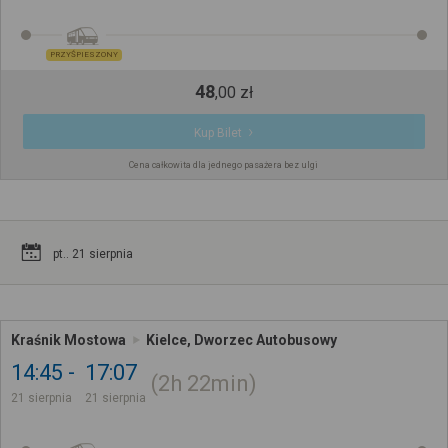
PRZYŚPIESZONY
48
,
00
zł
Kup Bilet
Cena całkowita dla jednego pasażera bez ulgi
pt.. 21 sierpnia
Kraśnik Mostowa
Kielce, Dworzec Autobusowy
14:45
17:07
2h
22min
21 sierpnia
21 sierpnia