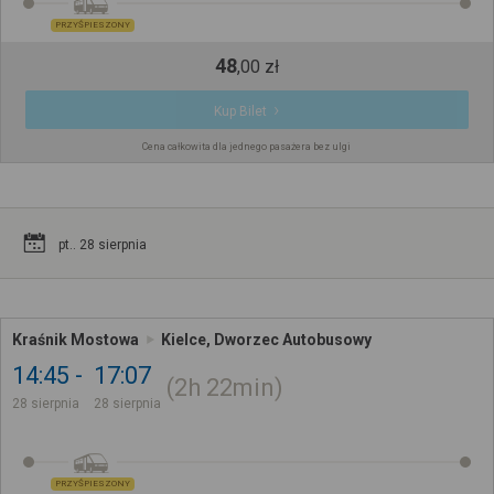
PRZYŚPIESZONY
48
,
00
zł
Kup Bilet
Cena całkowita dla jednego pasażera bez ulgi
pt.. 28 sierpnia
Kraśnik Mostowa
Kielce, Dworzec Autobusowy
14:45
17:07
2h
22min
28 sierpnia
28 sierpnia
PRZYŚPIESZONY