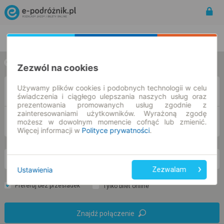
Rozkład Jazdy | Bilety
Bilety okresowe
w jedną stronę
w obie strony
Zezwól na cookies
Używamy plików cookies i podobnych technologii w celu
Z
świadczenia i ciągłego ulepszania naszych usług oraz
prezentowania promowanych usług zgodnie z
zainteresowaniami użytkowników. Wyrażoną zgodę
DO
możesz w dowolnym momencie cofnąć lub zmienić.
Więcej informacji w
Polityce prywatności
.
pt. 7 sie.
-- : --
Ustawienia
Zezwalam
Preferuj bez przesiadek
Tylko bilet online
Znajdź połączenie